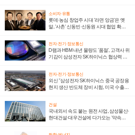
소비자·유통
롯데·농심 창업주 시대 '라면 앙금'은 옛
말, '사촌' 신동빈·신동원 시대 협업 확대
일로
전자·전기·정보통신
D램과 HBM 내년 물량도 '품절', 고객사 위
기감이 삼성전자 SK하이닉스 협상력 더
키워
전자·전기·정보통신
외신 "삼성전자 SK하이닉스 중국 공장용
현지 생산 반도체 장비 시험, 미국 수출통
제 대비"
건설
국내외서 속도 붙는 원전 사업, 삼성물산·
현대건설·대우건설에 다가오는 '약속의
시간'
화학·에너지