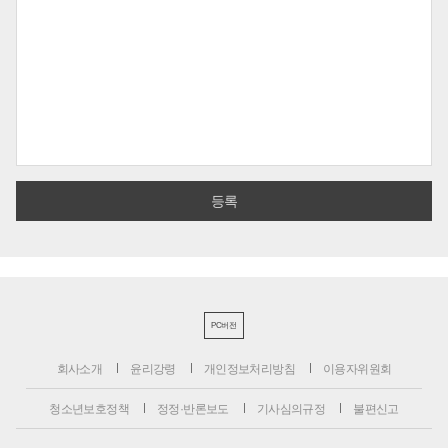
PC버전
회사소개
윤리강령
개인정보처리방침
이용자위원회
청소년보호정책
정정·반론보도
기사심의규정
불편신고