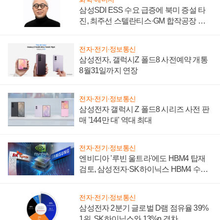
삼성SDI ESS 수요 급증에 북미 증설 타
진, 최주선 스텔란티스·GM 합작공장 건
설 재추진하나
전자·전기·정보통신
삼성전자, 갤럭시Z 폴드8 사전예약 개통
8월31일까지 연장
전자·전기·정보통신
삼성전자 갤럭시 Z 폴드8 시리즈 사전 판
매 '144만 대' 역대 최대
전자·전기·정보통신
엔비디아 '루빈 울트라'에도 HBM4 탑재
검토, 삼성전자·SK하이닉스 HBM4 수율
에 주도권 갈린다
전자·전기·정보통신
삼성전자 2분기 글로벌 D램 점유율 39%
1위, SK하이닉스와 13%p 격차