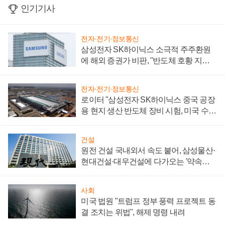
인기기사
전자·전기·정보통신
삼성전자 SK하이닉스 소극적 주주환원
에 해외 증권가 비판, "반도체 호황 지속
성 의문"
전자·전기·정보통신
로이터 "삼성전자 SK하이닉스 중국 공장
용 현지 생산 반도체 장비 시험, 미국 수출
통제 대비"
건설
원전 건설 국내외서 속도 붙어, 삼성물산·
현대건설·대우건설에 다가오는 '약속의
시간'
사회
미국 법원 "트럼프 정부 풍력 프로젝트 동
결 조치는 위법", 해제 명령 내려