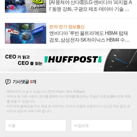
[AI 뭉쳐야 산다⑧] LG·엔비디아 '피지컬 A
I' 동맹 강화, 구광모 제조·데이터·기술 결
집해 종합 로보틱스 기업으로
전자·전기·정보통신
엔비디아 '루빈 울트라'에도 HBM4 탑재
검토, 삼성전자·SK하이닉스 HBM4 수율
에 주도권 갈린다
기사댓글
0
개
200자까지 쓰실 수 있습니다. (현재 0 byte / 최대 400byte)
저작권 등 다른 사람의 권리를 침해하거나 명예를 훼손하는 댓글은 관련 법률에 의해 제재
를 받을 수 있습니다.
타인에게 불쾌감을 주는 욕설 등 비하하는 단어가 내용에 포함되거나 인신공격성 글은 관
리자의 판단에 의해 삭제 합니다.