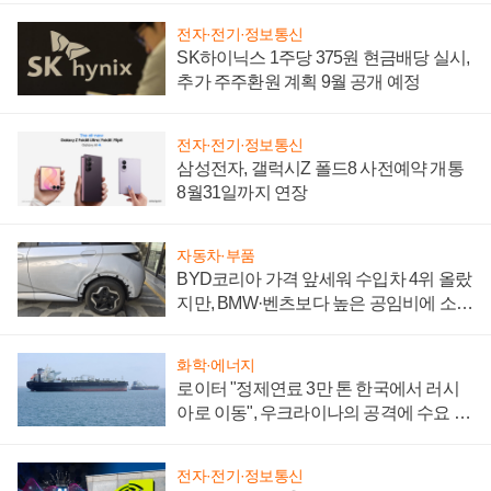
전자·전기·정보통신
SK하이닉스 1주당 375원 현금배당 실시,
추가 주주환원 계획 9월 공개 예정
전자·전기·정보통신
삼성전자, 갤럭시Z 폴드8 사전예약 개통
8월31일까지 연장
자동차·부품
BYD코리아 가격 앞세워 수입차 4위 올랐
지만, BMW·벤츠보다 높은 공임비에 소비
자 불만 폭발
화학·에너지
로이터 "정제연료 3만 톤 한국에서 러시
아로 이동", 우크라이나의 공격에 수요 늘
어
전자·전기·정보통신