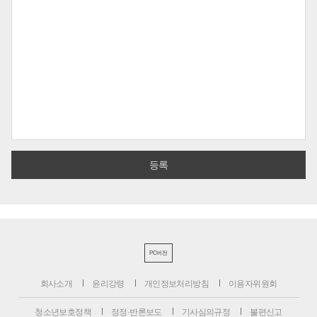
PC버전
회사소개
윤리강령
개인정보처리방침
이용자위원회
청소년보호정책
정정·반론보도
기사심의규정
불편신고