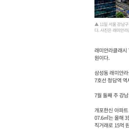
▲ 11일 서울 강남
다. 사진은 래미안라
래미안라클래시 71
원이다.
삼성동 래미안라클
7호선 청담역 역
7월 둘째 주 강
개포한신 아파트 전
07.6㎡는 올해 
직거래로 15억 