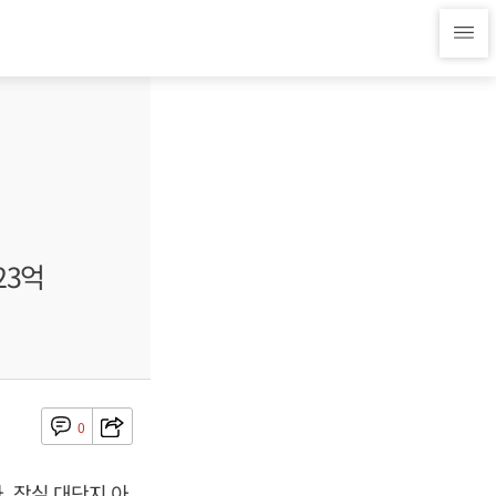
23억
0
. 잠실 대단지 아