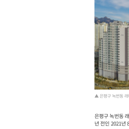
▲ 은평구 녹번동 래
은평구 녹번동 래미
년 전인 2021년