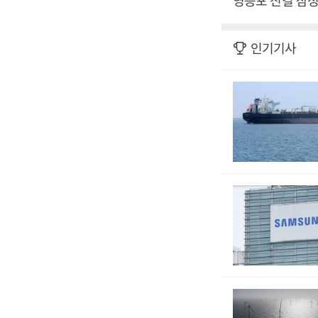
영등포 신길 삼성
인기기사