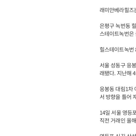
래미안베라힐즈는 
은평구 녹번동 힐스
스테이트녹번은 올해
힐스테이트녹번 84
서울 성동구 응봉동
래됐다. 지난해 4
응봉동 대림1차 아
서 방향을 틀어 
14일 서울 영등
직전 거래인 올해 