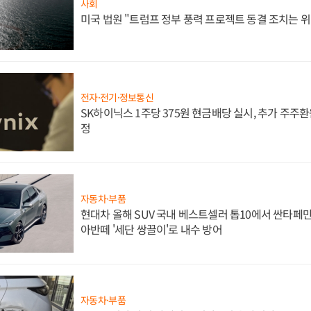
사회
미국 법원 "트럼프 정부 풍력 프로젝트 동결 조치는 위
전자·전기·정보통신
SK하이닉스 1주당 375원 현금배당 실시, 추가 주주환
정
자동차·부품
현대차 올해 SUV 국내 베스트셀러 톱10에서 싼타페만
아반떼 '세단 쌍끌이'로 내수 방어
자동차·부품