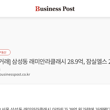
부동산
래] 삼성동 래미안라클래시 28.9억, 잠실엘스 
3
sinesspost.co.kr
 서울 삼성동 래미안라클래시 아파트가 29억 원가량에 거래됐다