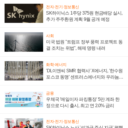
전자·전기·정보통신
SK하이닉스 1주당 375원 현금배당 실시,
추가 주주환원 계획 9월 공개 예정
사회
미국 법원 "트럼프 정부 풍력 프로젝트 동
결 조치는 위법", 해제 명령 내려
화학·에너지
'DL이앤씨 SMR 협력사' X에너지, '한수원
포스코 동맹' 센트러스에너지와 우라늄
계약 체결
금융
우체국 '매일이자 파킹통장' 5만 계좌 한
정으로 다시 출시, 최고 연 2.0% 금리
전자·전기·정보통신
SK하이닉스 노사 '성과급 주식 지급' 평행