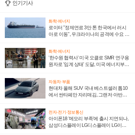
인기기사
화학·에너지
로이터 "정제연료 3만 톤 한국에서 러시
아로 이동", 우크라이나의 공격에 수요 늘
어
화학·에너지
'한수원 협력사' 미국 오클로 SMR 연구용
원자로 '임계 상태' 도달, 미국 에너지부
"중요한 이정표"
자동차·부품
현대차 올해 SUV 국내 베스트셀러 톱10
에서 싼타페만 자리매김, 그랜저·아반떼
'세단 쌍끌이'로 내수 방어
전자·전기·정보통신
아이폰18 '메모리 부족'에 출시 지연되나,
삼성디스플레이 LG디스플레이 LG이노
텍 '탈애플' 수익 다각화 속도