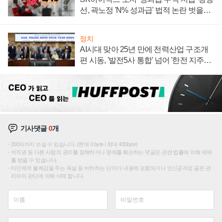
선, 곽노정 'N% 성과급' 법적 논란 벗을지
주목
정치
AI시대 맞아 25년 만에 전력산업 구조개
편 시동, '발전5사 통합' 넘어 '한전 지주사'
재편론도
기사댓글
0
개
200자까지 쓰실 수 있습니다. (현재 0 byte / 최대 400byte)
저작권 등 다른 사람의 권리를 침해하거나 명예를 훼손하는 댓글은 관련 법률에 의해 제재
를 받을 수 있습니다.
타인에게 불쾌감을 주는 욕설 등 비하하는 단어가 내용에 포함되거나 인신공격성 글은 관
리자의 판단에 의해 삭제 합니다.