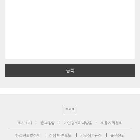
PC버전
회사소개
윤리강령
개인정보처리방침
이용자위원회
청소년보호정책
정정·반론보도
기사심의규정
불편신고