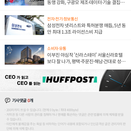
동맹 강화, 구광모 제조·데이터·기술 결집
해 종합 로보틱스 기업으로
전자·전기·정보통신
삼성전자 넷리스트와 특허분쟁 매듭, 5년 동
안 최대 1.3조 라이선스비 지급
소비자·유통
이부진 야심작 '신라스테이' 서울신라호텔
보다 잘 나가, 평택·주문진·해남·건대로 성
장판 더 넓힌다
기사댓글
0
개
200자까지 쓰실 수 있습니다. (현재 0 byte / 최대 400byte)
저작권 등 다른 사람의 권리를 침해하거나 명예를 훼손하는 댓글은 관련 법률에 의해 제재를 받을
수 있습니다.
타인에게 불쾌감을 주는 욕설 등 비하하는 단어가 내용에 포함되거나 인신공격성 글은 관리자의 판
단에 의해 삭제 합니다.