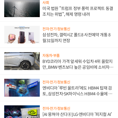
사회
미국 법원 "트럼프 정부 풍력 프로젝트 동결
조치는 위법", 해제 명령 내려
전자·전기·정보통신
삼성전자, 갤럭시Z 폴드8 사전예약 개통 8
월31일까지 연장
자동차·부품
BYD코리아 가격 앞세워 수입차 4위 올랐지
만, BMW·벤츠보다 높은 공임비에 소비자
불만 폭발
전자·전기·정보통신
엔비디아 '루빈 울트라'에도 HBM4 탑재 검
토, 삼성전자·SK하이닉스 HBM4 수율에 주
도권 갈린다
전자·전기·정보통신
[AI 뭉쳐야 산다⑧] LG·엔비디아 '피지컬 AI'