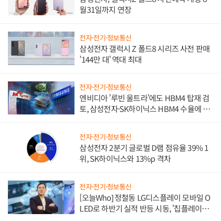
월31일까지 연장
전자·전기·정보통신
삼성전자 갤럭시 Z 폴드8 시리즈 사전 판매
'144만 대' 역대 최대
전자·전기·정보통신
엔비디아 '루빈 울트라'에도 HBM4 탑재 검
토, 삼성전자·SK하이닉스 HBM4 수율에 주
도권 갈린다
전자·전기·정보통신
삼성전자 2분기 글로벌 D램 점유율 39% 1
위, SK하이닉스와 13%p 격차
전자·전기·정보통신
[오늘Who] 정철동 LG디스플레이 모바일 O
LED로 하반기 실적 반등 시동, '칩플레이
션'에 가격 인하 압박은 부담