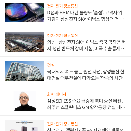
전자·전기·정보통신
D램과 HBM 내년 물량도 '품절', 고객사 위
기감이 삼성전자 SK하이닉스 협상력 더 키
워
전자·전기·정보통신
외신 "삼성전자 SK하이닉스 중국 공장용 현
지 생산 반도체 장비 시험, 미국 수출통제 대
비"
건설
국내외서 속도 붙는 원전 사업, 삼성물산·현
대건설·대우건설에 다가오는 '약속의 시간'
화학·에너지
삼성SDI ESS 수요 급증에 북미 증설 타진,
최주선 스텔란티스·GM 합작공장 건설 재추
진하나
전자·전기·정보통신
삼성전자, 갤럭시Z 폴드8 사전예약 개통 8