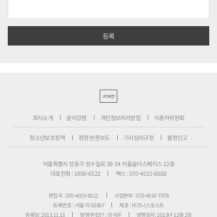
PC버전
회사소개
윤리강령
개인정보처리방침
이용자위원회
청소년보호정책
정정·반론보도
기사심의규정
불편신고
서울특별시 성동구 성수일로 39-34 서울숲더스페이스 12층
대표전화 : 1800-6522
팩스 : 070-4015-8658
편집국 : 070-4010-8512
사업본부 : 070-4010-7078
등록번호 : 서울 아 02897
제호 : 비즈니스포스트
등록일: 2013.11.13
발행·편집인 : 강석운
발행일자: 2013년 12월 2일