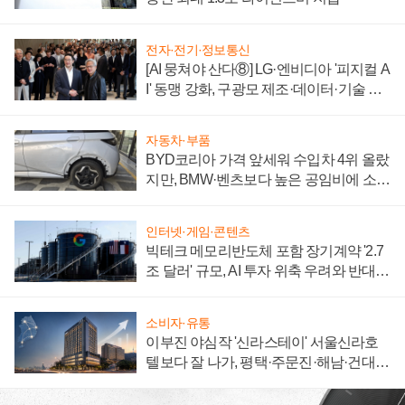
전자·전기·정보통신
[AI 뭉쳐야 산다⑧] LG·엔비디아 '피지컬 A
I' 동맹 강화, 구광모 제조·데이터·기술 결
집해 종합 로보틱스 기업으로
자동차·부품
BYD코리아 가격 앞세워 수입차 4위 올랐
지만, BMW·벤츠보다 높은 공임비에 소비
자 불만 폭발
인터넷·게임·콘텐츠
빅테크 메모리반도체 포함 장기계약 '2.7
조 달러' 규모, AI 투자 위축 우려와 반대
신호
소비자·유통
이부진 야심작 '신라스테이' 서울신라호
텔보다 잘 나가, 평택·주문진·해남·건대로
성장판 더 넓힌다