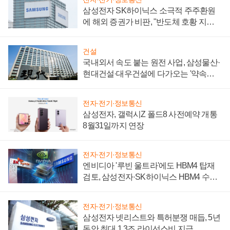
삼성전자 SK하이닉스 소극적 주주환원
에 해외 증권가 비판, "반도체 호황 지속
성 의문"
건설
국내외서 속도 붙는 원전 사업, 삼성물산·
현대건설·대우건설에 다가오는 '약속의
시간'
전자·전기·정보통신
삼성전자, 갤럭시Z 폴드8 사전예약 개통
8월31일까지 연장
전자·전기·정보통신
엔비디아 '루빈 울트라'에도 HBM4 탑재
검토, 삼성전자·SK하이닉스 HBM4 수율
에 주도권 갈린다
전자·전기·정보통신
삼성전자 넷리스트와 특허분쟁 매듭, 5년
동안 최대 1.3조 라이선스비 지급