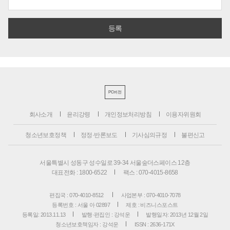
PC버전
회사소개
윤리강령
개인정보처리방침
이용자위원회
청소년보호정책
정정·반론보도
기사심의규정
불편신고
서울특별시 성동구 성수일로 39-34 서울숲더스페이스 12층
대표전화 : 1800-6522
팩스 : 070-4015-8658
편집국 : 070-4010-8512
사업본부 : 070-4010-7078
등록번호 : 서울 아 02897
제호 : 비즈니스포스트
등록일: 2013.11.13
발행·편집인 : 강석운
발행일자: 2013년 12월 2일
청소년보호책임자 : 강석운
ISSN : 2636-171X