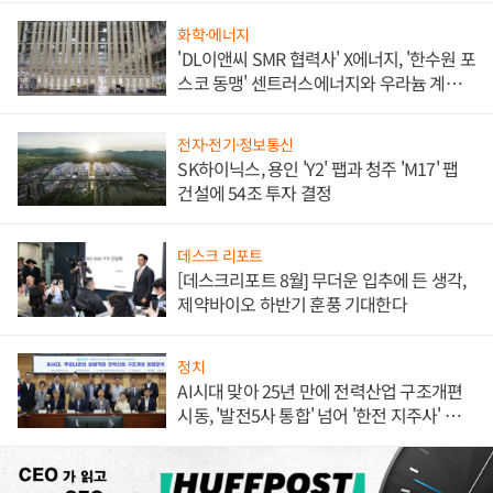
화학·에너지
'DL이앤씨 SMR 협력사' X에너지, '한수원 포
스코 동맹' 센트러스에너지와 우라늄 계약
체결
전자·전기·정보통신
SK하이닉스, 용인 'Y2' 팹과 청주 'M17' 팹
건설에 54조 투자 결정
데스크 리포트
[데스크리포트 8월] 무더운 입추에 든 생각,
제약바이오 하반기 훈풍 기대한다
정치
AI시대 맞아 25년 만에 전력산업 구조개편
시동, '발전5사 통합' 넘어 '한전 지주사' 재편
론도