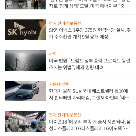
자로 '임계 상태' 도달, 미국 에너지부 "중요
한 이정표"
전자·전기·정보통신
SK하이닉스 1주당 375원 현금배당 실시, 추
가 주주환원 계획 9월 공개 예정
사회
미국 법원 "트럼프 정부 풍력 프로젝트 동결
조치는 위법", 해제 명령 내려
자동차·부품
현대차 올해 SUV 국내 베스트셀러 톱10에
서 싼타페만 자리매김, 그랜저·아반떼 '세단
쌍끌이'로 내수 방어
전자·전기·정보통신
아이폰18 '메모리 부족'에 출시 지연되나, 삼
성디스플레이 LG디스플레이 LG이노텍 '탈
애플' 수익 다각화 속도