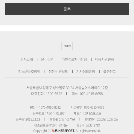
PC버전
회사소개
윤리강령
개인정보처리방침
이용자위원회
청소년보호정책
정정·반론보도
기사심의규정
불편신고
서울특별시 성동구 성수일로 39-34 서울숲더스페이스 12층
대표전화 : 1800-6522
팩스 : 070-4015-8658
편집국 : 070-4010-8512
사업본부 : 070-4010-7078
등록번호 : 서울 아 02897
제호 : 비즈니스포스트
등록일: 2013.11.13
발행·편집인 : 강석운
발행일자: 2013년 12월 2일
청소년보호책임자 : 강석운
ISSN : 2636-171X
Copyright ⓒ
B
USINESSPOST
. All rights reserved.