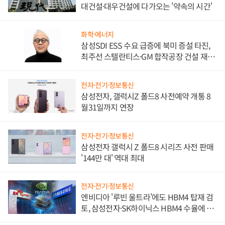
대건설·대우건설에 다가오는 '약속의 시간'
화학·에너지
삼성SDI ESS 수요 급증에 북미 증설 타진,
최주선 스텔란티스·GM 합작공장 건설 재추
진하나
전자·전기·정보통신
삼성전자, 갤럭시Z 폴드8 사전예약 개통 8
월31일까지 연장
전자·전기·정보통신
삼성전자 갤럭시 Z 폴드8 시리즈 사전 판매
'144만 대' 역대 최대
전자·전기·정보통신
엔비디아 '루빈 울트라'에도 HBM4 탑재 검
토, 삼성전자·SK하이닉스 HBM4 수율에 주
도권 갈린다