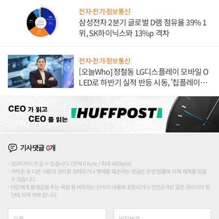
전자·전기·정보통신
삼성전자 2분기 글로벌 D램 점유율 39% 1
위, SK하이닉스와 13%p 격차
전자·전기·정보통신
[오늘Who] 정철동 LG디스플레이 모바일 O
LED로 하반기 실적 반등 시동, '칩플레이
션'에 가격 인하 압박은 부담
기사댓글
0
개
200자까지 쓰실 수 있습니다. (현재 0 byte / 최대 400byte)
저작권 등 다른 사람의 권리를 침해하거나 명예를 훼손하는 댓글은 관련 법률에 의해 제재를 받을
수 있습니다.
타인에게 불쾌감을 주는 욕설 등 비하하는 단어가 내용에 포함되거나 인신공격성 글은 관리자의 판
단에 의해 삭제 합니다.