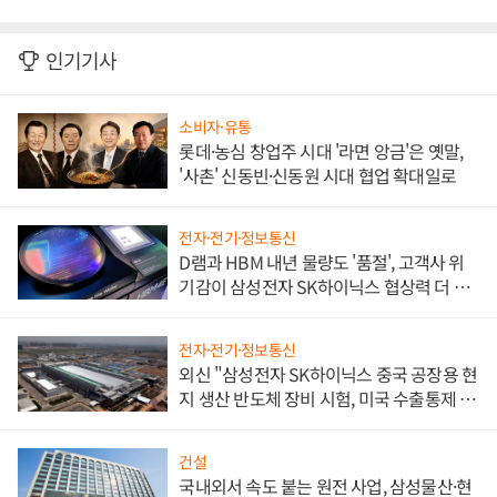
인기기사
소비자·유통
롯데·농심 창업주 시대 '라면 앙금'은 옛말,
'사촌' 신동빈·신동원 시대 협업 확대일로
전자·전기·정보통신
D램과 HBM 내년 물량도 '품절', 고객사 위
기감이 삼성전자 SK하이닉스 협상력 더 키
워
전자·전기·정보통신
외신 "삼성전자 SK하이닉스 중국 공장용 현
지 생산 반도체 장비 시험, 미국 수출통제 대
비"
건설
국내외서 속도 붙는 원전 사업, 삼성물산·현