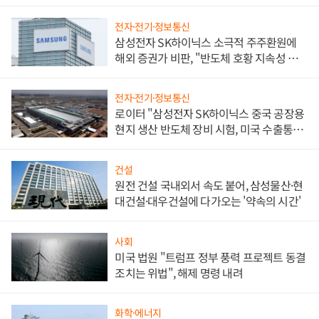
전자·전기·정보통신
삼성전자 SK하이닉스 소극적 주주환원에
해외 증권가 비판, "반도체 호황 지속성 의
문"
전자·전기·정보통신
로이터 "삼성전자 SK하이닉스 중국 공장용
현지 생산 반도체 장비 시험, 미국 수출통제
대비"
건설
원전 건설 국내외서 속도 붙어, 삼성물산·현
대건설·대우건설에 다가오는 '약속의 시간'
사회
미국 법원 "트럼프 정부 풍력 프로젝트 동결
조치는 위법", 해제 명령 내려
화학·에너지