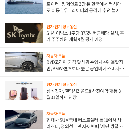
로이터 "정제연료 3만 톤 한국에서 러시아
로 이동", 우크라이나의 공격에 수요 늘어
전자·전기·정보통신
SK하이닉스 1주당 375원 현금배당 실시, 추
가 주주환원 계획 9월 공개 예정
자동차·부품
BYD코리아 가격 앞세워 수입차 4위 올랐지
만, BMW·벤츠보다 높은 공임비에 소비자
불만 폭발
전자·전기·정보통신
삼성전자, 갤럭시Z 폴드8 사전예약 개통 8
월31일까지 연장
자동차·부품
현대차 SUV 국내 베스트셀러 톱10에서 사
라진다, 정의선 그랜저·아반떼 '세단 쌍끌