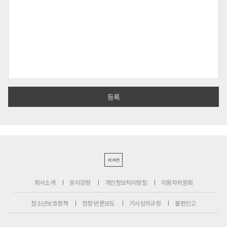
PC버전
회사소개
윤리강령
개인정보처리방침
이용자위원회
청소년보호정책
정정·반론보도
기사심의규정
불편신고