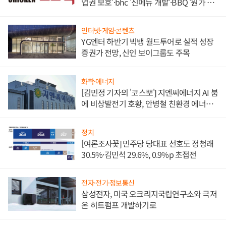
업권 보호'·bhc '신메뉴 개발'·BBQ '원가 부
담'
인터넷·게임·콘텐츠
YG엔터 하반기 빅뱅 월드투어로 실적 성장
증권가 전망, 신인 보이그룹도 주목
화학·에너지
[김민정 기자의 '코스뽀'] 지엔씨에너지 AI 붐
에 비상발전기 호황, 안병철 친환경 에너지
발전전문기업 향한다
정치
[여론조사꽃] 민주당 당대표 선호도 정청래
30.5%·김민석 29.6%, 0.9%p 초접전
전자·전기·정보통신
삼성전자, 미국 오크리지국립연구소와 극저
온 히트펌프 개발하기로