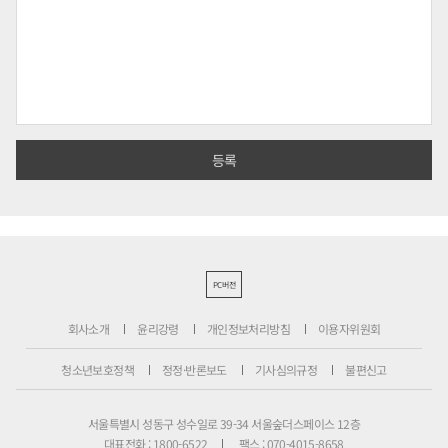
PC버전
회사소개
윤리강령
개인정보처리방침
이용자위원회
청소년보호정책
정정·반론보도
기사심의규정
불편신고
서울특별시 성동구 성수일로 39-34 서울숲더스페이스 12층
대표전화 : 1800-6522
팩스 : 070-4015-8658