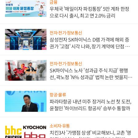
금융
우체국 '매일이자 파킹통장' 5만 계좌 한정
으로 다시 출시, 최고 연 2.0% 금리
전자·전기·정보통신
삼성전자 SK하이닉스 D램 가격에 해외 증
권가 '고점' 시각 나와, 장기 계약에 단점 부
각
전자·전기·정보통신
SK하이닉스 노사 '성과급 주식 지급' 평행
선, 곽노정 'N% 성과급' 법적 논란 벗을지 주
목
항공·물류
파라타항공 내년 미주 장거리 노선 첫 도전,
윤철민 '하이브리드 항공사' 승부수 통할까
소비자·유통
치킨3사 '가맹점 상생' 비교해보니, 교촌 '영