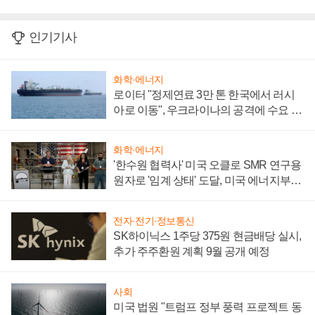
인기기사
화학·에너지
로이터 "정제연료 3만 톤 한국에서 러시
아로 이동", 우크라이나의 공격에 수요 늘
어
화학·에너지
'한수원 협력사' 미국 오클로 SMR 연구용
원자로 '임계 상태' 도달, 미국 에너지부
"중요한 이정표"
전자·전기·정보통신
SK하이닉스 1주당 375원 현금배당 실시,
추가 주주환원 계획 9월 공개 예정
사회
미국 법원 "트럼프 정부 풍력 프로젝트 동