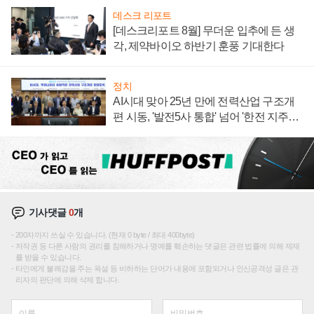
데스크 리포트
[데스크리포트 8월] 무더운 입추에 든 생
각, 제약바이오 하반기 훈풍 기대한다
정치
AI시대 맞아 25년 만에 전력산업 구조개
편 시동, '발전5사 통합' 넘어 '한전 지주사'
재편론도
기사댓글
0
개
200자까지 쓰실 수 있습니다. (현재 0 byte / 최대 400byte)
저작권 등 다른 사람의 권리를 침해하거나 명예를 훼손하는 댓글은 관련 법률에 의해 제재
를 받을 수 있습니다.
타인에게 불쾌감을 주는 욕설 등 비하하는 단어가 내용에 포함되거나 인신공격성 글은 관
리자의 판단에 의해 삭제 합니다.