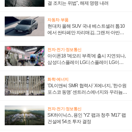
결 조치는 위법", 해제 명령 내려
자동차·부품
현대차 올해 SUV 국내 베스트셀러 톱10
에서 싼타페만 자리매김, 그랜저·아반떼
'세단 쌍끌이'로 내수 방어
전자·전기·정보통신
아이폰18 '메모리 부족'에 출시 지연되나,
삼성디스플레이 LG디스플레이 LG이노
텍 '탈애플' 수익 다각화 속도
화학·에너지
'DL이앤씨 SMR 협력사' X에너지, '한수원
포스코 동맹' 센트러스에너지와 우라늄
계약 체결
전자·전기·정보통신
SK하이닉스, 용인 'Y2' 팹과 청주 'M17' 팹
건설에 54조 투자 결정