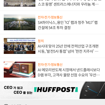
스코 동맹' 센트러스에너지와 우라늄 계약
체결
전자·전기·정보통신
SK하이닉스, 용인 'Y2' 팹과 청주 'M17' 팹
건설에 54조 투자 결정
정치
AI시대 맞아 25년 만에 전력산업 구조개편
시동, '발전5사 통합' 넘어 '한전 지주사' 재편
론도
전자·전기·정보통신
AI 메모리반도체 시장에서 낸드플래시보다
D램 부각, 고객사 물량 선점 수요의 '우선순
위'