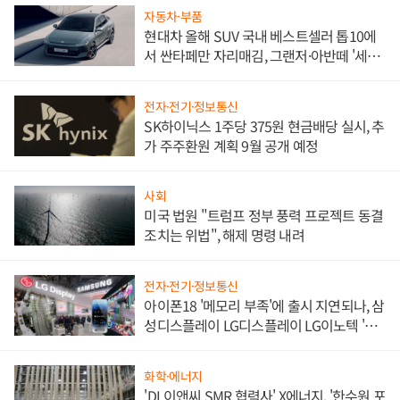
자동차·부품
현대차 올해 SUV 국내 베스트셀러 톱10에
서 싼타페만 자리매김, 그랜저·아반떼 '세단
쌍끌이'로 내수 방어
전자·전기·정보통신
SK하이닉스 1주당 375원 현금배당 실시, 추
가 주주환원 계획 9월 공개 예정
사회
미국 법원 "트럼프 정부 풍력 프로젝트 동결
조치는 위법", 해제 명령 내려
전자·전기·정보통신
아이폰18 '메모리 부족'에 출시 지연되나, 삼
성디스플레이 LG디스플레이 LG이노텍 '탈
애플' 수익 다각화 속도
화학·에너지
'DL이앤씨 SMR 협력사' X에너지, '한수원 포