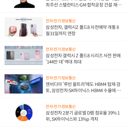
최주선 스텔란티스·GM 합작공장 건설 재추
진하나
전자·전기·정보통신
삼성전자, 갤럭시Z 폴드8 사전예약 개통 8
월31일까지 연장
전자·전기·정보통신
삼성전자 갤럭시 Z 폴드8 시리즈 사전 판매
'144만 대' 역대 최대
전자·전기·정보통신
엔비디아 '루빈 울트라'에도 HBM4 탑재 검
토, 삼성전자·SK하이닉스 HBM4 수율에 주
도권 갈린다
전자·전기·정보통신
삼성전자 2분기 글로벌 D램 점유율 39% 1
위, SK하이닉스와 13%p 격차