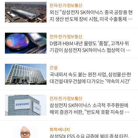
전자·전기·정보통신
외신 "삼성전자 SK하이닉스 중국 공장용 현
지 생산 반도체 장비 시험, 미국 수출통제 대
비"
전자·전기·정보통신
D램과 HBM 내년 물량도 '품절', 고객사 위
기감이 삼성전자 SK하이닉스 협상력 더 키
워
건설
국내외서 속도 붙는 원전 사업, 삼성물산·현
대건설·대우건설에 다가오는 '약속의 시간'
전자·전기·정보통신
삼성전자 SK하이닉스 소극적 주주환원에
해외 증권가 비판, "반도체 호황 지속성 의
문"
화학·에너지
삼성SDI ESS 수요 급증에 북미 증설 타진,