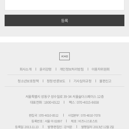
PC버전
회사소개
윤리강령
개인정보처리방침
이용자위원회
청소년보호정책
정정·반론보도
기사심의규정
불편신고
서울특별시 성동구 성수일로 39-34 서울숲더스페이스 12층
대표전화 : 1800-6522
팩스 : 070-4015-8658
편집국 : 070-4010-8512
사업본부 : 070-4010-7078
등록번호 : 서울 아 02897
제호 : 비즈니스포스트
등록일: 2013.11.13
발행·편집인 : 강석운
발행일자: 2013년 12월 2일