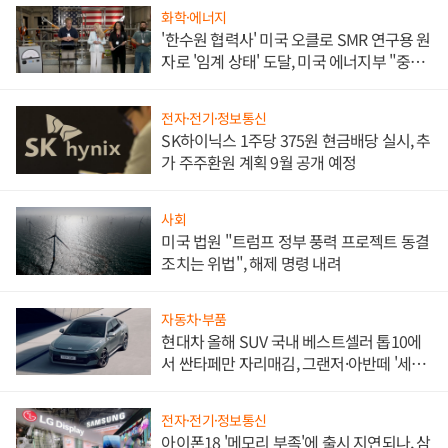
화학·에너지
'한수원 협력사' 미국 오클로 SMR 연구용 원
자로 '임계 상태' 도달, 미국 에너지부 "중요
한 이정표"
전자·전기·정보통신
SK하이닉스 1주당 375원 현금배당 실시, 추
가 주주환원 계획 9월 공개 예정
사회
미국 법원 "트럼프 정부 풍력 프로젝트 동결
조치는 위법", 해제 명령 내려
자동차·부품
현대차 올해 SUV 국내 베스트셀러 톱10에
서 싼타페만 자리매김, 그랜저·아반떼 '세단
쌍끌이'로 내수 방어
전자·전기·정보통신
아이폰18 '메모리 부족'에 출시 지연되나, 삼