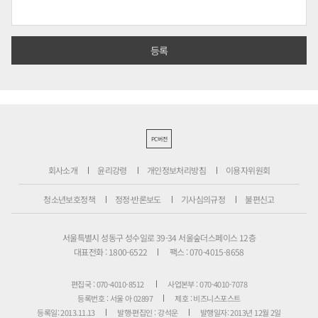
PC버전
회사소개
윤리강령
개인정보처리방침
이용자위원회
청소년보호정책
정정·반론보도
기사심의규정
불편신고
서울특별시 성동구 성수일로 39-34 서울숲더스페이스 12층
대표전화 : 1800-6522
팩스 : 070-4015-8658
편집국 : 070-4010-8512
사업본부 : 070-4010-7078
등록번호 : 서울 아 02897
제호 : 비즈니스포스트
등록일: 2013.11.13
발행·편집인 : 강석운
발행일자: 2013년 12월 2일