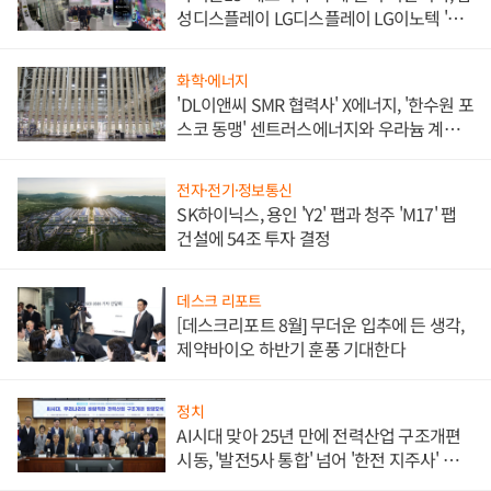
성디스플레이 LG디스플레이 LG이노텍 '탈
애플' 수익 다각화 속도
화학·에너지
'DL이앤씨 SMR 협력사' X에너지, '한수원 포
스코 동맹' 센트러스에너지와 우라늄 계약
체결
전자·전기·정보통신
SK하이닉스, 용인 'Y2' 팹과 청주 'M17' 팹
건설에 54조 투자 결정
데스크 리포트
[데스크리포트 8월] 무더운 입추에 든 생각,
제약바이오 하반기 훈풍 기대한다
정치
AI시대 맞아 25년 만에 전력산업 구조개편
시동, '발전5사 통합' 넘어 '한전 지주사' 재편
론도