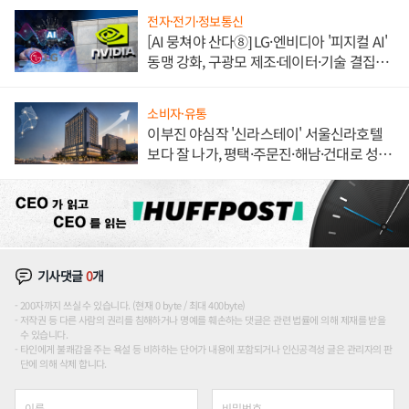
전자·전기·정보통신
[AI 뭉쳐야 산다⑧] LG·엔비디아 '피지컬 AI'
동맹 강화, 구광모 제조·데이터·기술 결집
해 종합 로보틱스 기업으로
소비자·유통
이부진 야심작 '신라스테이' 서울신라호텔
보다 잘 나가, 평택·주문진·해남·건대로 성
장판 더 넓힌다
기사댓글
0
개
200자까지 쓰실 수 있습니다. (현재 0 byte / 최대 400byte)
저작권 등 다른 사람의 권리를 침해하거나 명예를 훼손하는 댓글은 관련 법률에 의해 제재를 받을
수 있습니다.
타인에게 불쾌감을 주는 욕설 등 비하하는 단어가 내용에 포함되거나 인신공격성 글은 관리자의 판
단에 의해 삭제 합니다.