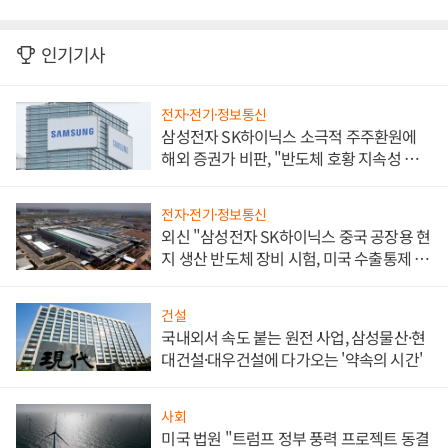
인기기사
전자·전기·정보통신
삼성전자 SK하이닉스 소극적 주주환원에
해외 증권가 비판, "반도체 호황 지속성 의
문"
전자·전기·정보통신
외신 "삼성전자 SK하이닉스 중국 공장용 현
지 생산 반도체 장비 시험, 미국 수출통제 대
비"
건설
국내외서 속도 붙는 원전 사업, 삼성물산·현
대건설·대우건설에 다가오는 '약속의 시간'
사회
미국 법원 "트럼프 정부 풍력 프로젝트 동결