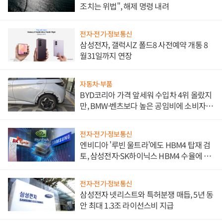
조치는 위법", 해제 명령 내려
전자·전기·정보통신
삼성전자, 갤럭시Z 폴드8 사전예약 개통 8
월31일까지 연장
자동차·부품
BYD코리아 가격 앞세워 수입차 4위 올랐지
만, BMW·벤츠보다 높은 공임비에 소비자
불만 폭발
전자·전기·정보통신
엔비디아 '루빈 울트라'에도 HBM4 탑재 검
토, 삼성전자·SK하이닉스 HBM4 수율에 주
도권 갈린다
전자·전기·정보통신
삼성전자 넷리스트와 특허분쟁 매듭, 5년 동
안 최대 1.3조 라이선스비 지급