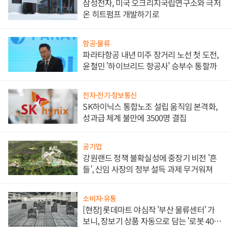
삼성전자, 미국 오크리지국립연구소와 극저
온 히트펌프 개발하기로
항공·물류
파라타항공 내년 미주 장거리 노선 첫 도전,
윤철민 '하이브리드 항공사' 승부수 통할까
전자·전기·정보통신
SK하이닉스 통합노조 설립 움직임 본격화,
성과급 체계 불만에 3500명 결집
공기업
강원랜드 정책 불확실성에 중장기 비전 '흔
들', 신임 사장의 정부 설득 과제 무거워져
소비자·유통
[현장] 롯데마트 야심작 '부산 물류센터' 가
보니, 장보기 상품 자동으로 담는 '로봇 400