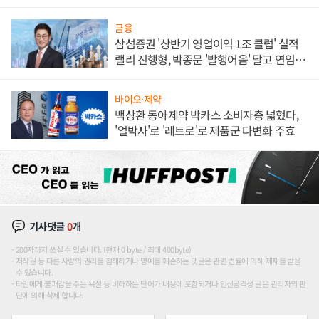
대' 장관
금융
삼섬증권 '상반기 영업이익 1조 클럽' 실적
랠리 진행형, 박종문 '발행어음' 달고 연임 향
하나
바이오·제약
백상환 동아제약 박카스 소비자층 넓혔다,
'얼박사'로 '레트로'로 제품군 다변화 주효
기사댓글
0
개
200자까지 쓰실 수 있습니다. (현재 0 byte / 최대 400byte)
저작권 등 다른 사람의 권리를 침해하거나 명예를 훼손하는 댓글은 관련 법률에 의해 제재를 받을
수 있습니다.
타인에게 불쾌감을 주는 욕설 등 비하하는 단어가 내용에 포함되거나 인신공격성 글은 관리자의 판
단에 의해 삭제 합니다.