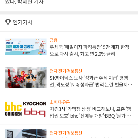
봤다. 박혜린 기자
인기기사
금융
우체국 '매일이자 파킹통장' 5만 계좌 한정
으로 다시 출시, 최고 연 2.0% 금리
전자·전기·정보통신
SK하이닉스 노사 '성과급 주식 지급' 평행
선, 곽노정 'N% 성과급' 법적 논란 벗을지 주
목
소비자·유통
치킨3사 '가맹점 상생' 비교해보니, 교촌 '영
업권 보호'·bhc '신메뉴 개발'·BBQ '원가 부
담'
전자·전기·정보통신