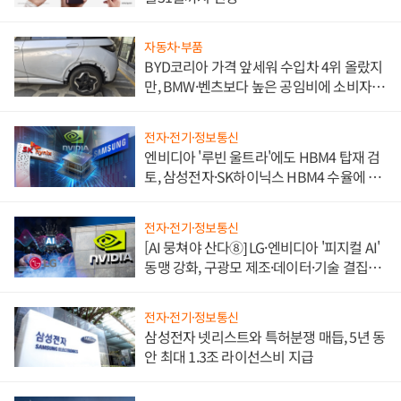
자동차·부품
BYD코리아 가격 앞세워 수입차 4위 올랐지
만, BMW·벤츠보다 높은 공임비에 소비자
불만 폭발
전자·전기·정보통신
엔비디아 '루빈 울트라'에도 HBM4 탑재 검
토, 삼성전자·SK하이닉스 HBM4 수율에 주
도권 갈린다
전자·전기·정보통신
[AI 뭉쳐야 산다⑧] LG·엔비디아 '피지컬 AI'
동맹 강화, 구광모 제조·데이터·기술 결집
해 종합 로보틱스 기업으로
전자·전기·정보통신
삼성전자 넷리스트와 특허분쟁 매듭, 5년 동
안 최대 1.3조 라이선스비 지급