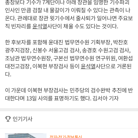
총장보다 기수가 7계단이나 아래 장관을 임명한 기수파괴
인사인 만큼 검찰 내 물갈이가 이뤄질 수 있다는 관측이 나
온다. 관례대로 장관 윗기수에서 줄사퇴가 일어나면 주요보
직 빈자리를
윤석열
사단이 채울 수도 있다는 것이다.
한 후보자를 포함해 윤대진 법무연수원 기획부장, 박찬호
광주지검장, 신봉수 서울고검 검사, 송경호 수원고검 검사,
조남관 법무연수원장, 구본선 법무연수원 연구위원, 여환섭
대전고검장, 이복현 부장검사 등이
윤석열
사단으로 거론된
다.
이 가운데 이복현 부장검사는 민주당의 검수완박 추진에 반
대한다며 13일 사의를 표명하기도 했다. 김서아 기자
인기기사
전자·전기·정보통신