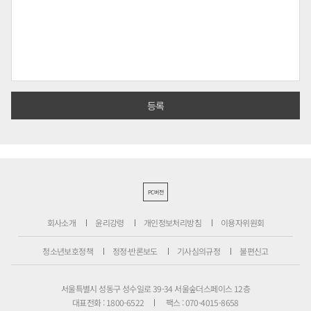
PC버전
회사소개
윤리강령
개인정보처리방침
이용자위원회
청소년보호정책
정정·반론보도
기사심의규정
불편신고
서울특별시 성동구 성수일로 39-34 서울숲더스페이스 12층
대표전화 : 1800-6522
팩스 : 070-4015-8658