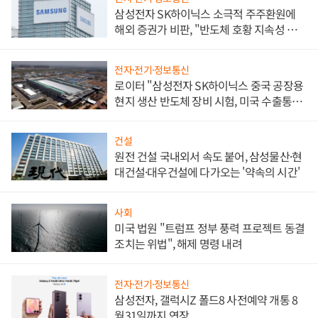
삼성전자 SK하이닉스 소극적 주주환원에
해외 증권가 비판, "반도체 호황 지속성 의
문"
전자·전기·정보통신
로이터 "삼성전자 SK하이닉스 중국 공장용
현지 생산 반도체 장비 시험, 미국 수출통제
대비"
건설
원전 건설 국내외서 속도 붙어, 삼성물산·현
대건설·대우건설에 다가오는 '약속의 시간'
사회
미국 법원 "트럼프 정부 풍력 프로젝트 동결
조치는 위법", 해제 명령 내려
전자·전기·정보통신
삼성전자, 갤럭시Z 폴드8 사전예약 개통 8
월31일까지 연장