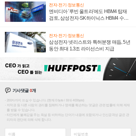
전자·전기·정보통신
엔비디아 '루빈 울트라'에도 HBM4 탑재
검토, 삼성전자·SK하이닉스 HBM4 수율
에 주도권 갈린다
전자·전기·정보통신
삼성전자 넷리스트와 특허분쟁 매듭, 5년
동안 최대 1.3조 라이선스비 지급
기사댓글
0
개
200자까지 쓰실 수 있습니다. (현재 0 byte / 최대 400byte)
저작권 등 다른 사람의 권리를 침해하거나 명예를 훼손하는 댓글은 관련 법률에 의해 제재
를 받을 수 있습니다.
타인에게 불쾌감을 주는 욕설 등 비하하는 단어가 내용에 포함되거나 인신공격성 글은 관
리자의 판단에 의해 삭제 합니다.