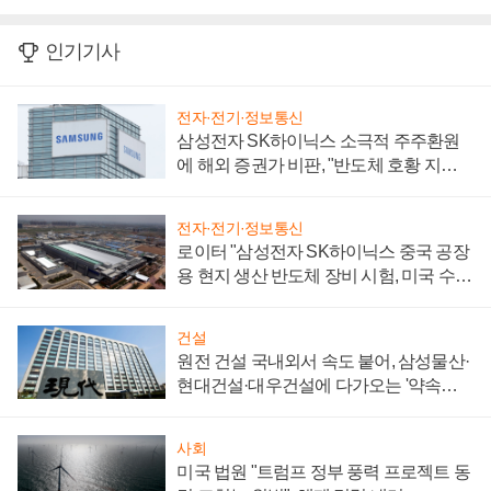
인기기사
전자·전기·정보통신
삼성전자 SK하이닉스 소극적 주주환원
에 해외 증권가 비판, "반도체 호황 지속
성 의문"
전자·전기·정보통신
로이터 "삼성전자 SK하이닉스 중국 공장
용 현지 생산 반도체 장비 시험, 미국 수출
통제 대비"
건설
원전 건설 국내외서 속도 붙어, 삼성물산·
현대건설·대우건설에 다가오는 '약속의
시간'
사회
미국 법원 "트럼프 정부 풍력 프로젝트 동