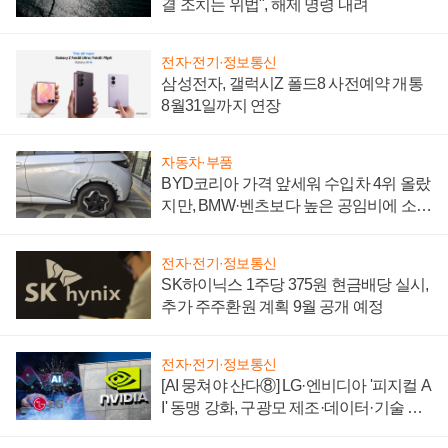
결 조치는 위법", 해제 명령 내려
전자·전기·정보통신
삼성전자, 갤럭시Z 폴드8 사전예약 개통
8월31일까지 연장
자동차·부품
BYD코리아 가격 앞세워 수입차 4위 올랐
지만, BMW·벤츠보다 높은 공임비에 소비
자 불만 폭발
전자·전기·정보통신
SK하이닉스 1주당 375원 현금배당 실시,
추가 주주환원 계획 9월 공개 예정
전자·전기·정보통신
[AI 뭉쳐야 산다⑧] LG·엔비디아 '피지컬 A
I' 동맹 강화, 구광모 제조·데이터·기술 결
집해 종합 로보틱스 기업으로