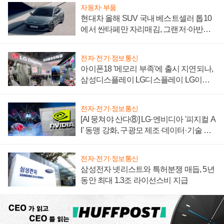
자동차·부품
현대차 올해 SUV 국내 베스트셀러 톱10
에서 싼타페만 자리매김, 그랜저·아반떼
'세단 쌍끌이'로 내수 방어
전자·전기·정보통신
아이폰18 '메모리 부족'에 출시 지연되나,
삼성디스플레이 LG디스플레이 LG이노
텍 '탈애플' 수익 다각화 속도
전자·전기·정보통신
[AI 뭉쳐야 산다⑧] LG·엔비디아 '피지컬 A
I' 동맹 강화, 구광모 제조·데이터·기술 결
집해 종합 로보틱스 기업으로
전자·전기·정보통신
삼성전자 넷리스트와 특허분쟁 매듭, 5년
동안 최대 1.3조 라이선스비 지급