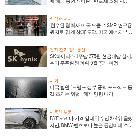
에 해외 증권가 비판, "반도체 호황 지속
성 의문"
화학·에너지
'한수원 협력사' 미국 오클로 SMR 연구용
원자로 '임계 상태' 도달, 미국 에너지부
"중요한 이정표"
전자·전기·정보통신
SK하이닉스 1주당 375원 현금배당 실시,
추가 주주환원 계획 9월 공개 예정
사회
미국 법원 "트럼프 정부 풍력 프로젝트 동
결 조치는 위법", 해제 명령 내려
자동차·부품
BYD코리아 가격 앞세워 수입차 4위 올랐
지만, BMW·벤츠보다 높은 공임비에 소비
자 불만 폭발