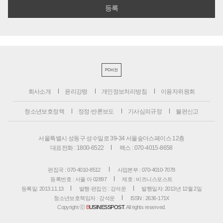
PC버전
회사소개
윤리강령
개인정보처리방침
이용자위원회
청소년보호정책
정정·반론보도
기사심의규정
불편신고
서울특별시 성동구 성수일로 39-34 서울숲더스페이스 12층
대표전화 : 1800-6522
팩스 : 070-4015-8658
편집국 : 070-4010-8512
사업본부 : 070-4010-7078
등록번호 : 서울 아 02897
제호 : 비즈니스포스트
등록일: 2013.11.13
발행·편집인 : 강석운
발행일자: 2013년 12월 2일
청소년보호책임자 : 강석운
ISSN : 2636-171X
Copyright ⓒ
B
USINESSPOST
. All rights reserved.