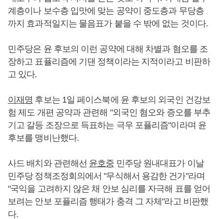
계층이나 보수층 입맛에 맞는 공약이 중도층과 무당층
까지 효과적일지는 물음표가 붙을 수 밖에 없는 것이다.
민주당은 윤 후보의 이런 공약에 대해 차별과 혐오를 조
장하고 표퓰리즘에 기댄 정책이라는 지적이라고 비판하
고 있다.
이재명
후보는 1일 페이스북에 윤 후보의 외국인 건강보
험 제도 개편 공약과 관련해 "외국인 혐오와 증오를 부추
기고 갈등 조장으로 득표하는 극우 포퓰리즘"이라며 윤
후보를 맹비난했다.
사드 배치와 관련해선
윤호중
민주당 원내대표가 이날
민주당 정책조정회의에서 "무식해서 용감한 건가"라며
"국익을 고려하지 않은 채 안보 심리를 자극해 표를 얻어
보려는 안보 포퓰리즘 행태가 충격 그 자체"라고 비판했
다.