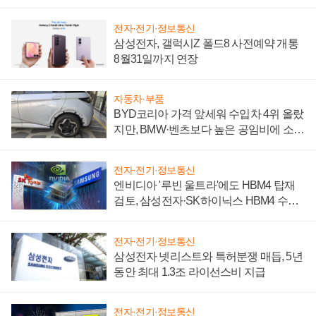
전자·전기·정보통신
삼성전자, 갤럭시Z 폴드8 사전예약 개통
8월31일까지 연장
자동차·부품
BYD코리아 가격 앞세워 수입차 4위 올랐
지만, BMW·벤츠보다 높은 공임비에 소비
자 불만 폭발
전자·전기·정보통신
엔비디아 '루빈 울트라'에도 HBM4 탑재
검토, 삼성전자·SK하이닉스 HBM4 수율
에 주도권 갈린다
전자·전기·정보통신
삼성전자 넷리스트와 특허분쟁 매듭, 5년
동안 최대 1.3조 라이선스비 지급
전자·전기·정보통신