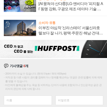
[AI 뭉쳐야 산다⑧] LG·엔비디아 '피지컬 A
I' 동맹 강화, 구광모 제조·데이터·기술 결
집해 종합 로보틱스 기업으로
소비자·유통
이부진 야심작 '신라스테이' 서울신라호
텔보다 잘 나가, 평택·주문진·해남·건대로
성장판 더 넓힌다
기사댓글
0
개
200자까지 쓰실 수 있습니다. (현재 0 byte / 최대 400byte)
저작권 등 다른 사람의 권리를 침해하거나 명예를 훼손하는 댓글은 관련 법률에 의해 제재
를 받을 수 있습니다.
타인에게 불쾌감을 주는 욕설 등 비하하는 단어가 내용에 포함되거나 인신공격성 글은 관
리자의 판단에 의해 삭제 합니다.