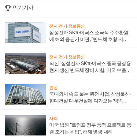
인기기사
전자·전기·정보통신
삼성전자 SK하이닉스 소극적 주주환원
에 해외 증권가 비판, "반도체 호황 지속
성 의문"
전자·전기·정보통신
외신 "삼성전자 SK하이닉스 중국 공장용
현지 생산 반도체 장비 시험, 미국 수출통
제 대비"
건설
국내외서 속도 붙는 원전 사업, 삼성물산·
현대건설·대우건설에 다가오는 '약속의
시간'
사회
미국 법원 "트럼프 정부 풍력 프로젝트 동
결 조치는 위법", 해제 명령 내려