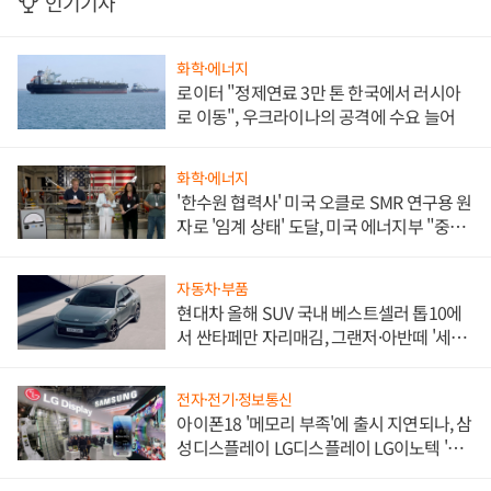
인기기사
화학·에너지
로이터 "정제연료 3만 톤 한국에서 러시아
로 이동", 우크라이나의 공격에 수요 늘어
화학·에너지
'한수원 협력사' 미국 오클로 SMR 연구용 원
자로 '임계 상태' 도달, 미국 에너지부 "중요
한 이정표"
자동차·부품
현대차 올해 SUV 국내 베스트셀러 톱10에
서 싼타페만 자리매김, 그랜저·아반떼 '세단
쌍끌이'로 내수 방어
전자·전기·정보통신
아이폰18 '메모리 부족'에 출시 지연되나, 삼
성디스플레이 LG디스플레이 LG이노텍 '탈
애플' 수익 다각화 속도