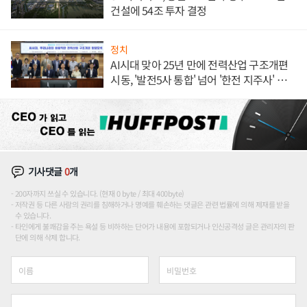
건설에 54조 투자 결정
정치
AI시대 맞아 25년 만에 전력산업 구조개편
시동, '발전5사 통합' 넘어 '한전 지주사' 재편
론도
기사댓글
0
개
200자까지 쓰실 수 있습니다. (현재 0 byte / 최대 400byte)
저작권 등 다른 사람의 권리를 침해하거나 명예를 훼손하는 댓글은 관련 법률에 의해 제재를 받을
수 있습니다.
타인에게 불쾌감을 주는 욕설 등 비하하는 단어가 내용에 포함되거나 인신공격성 글은 관리자의 판
단에 의해 삭제 합니다.