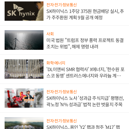
전자·전기·정보통신
SK하이닉스 1주당 375원 현금배당 실시, 추
가 주주환원 계획 9월 공개 예정
사회
미국 법원 "트럼프 정부 풍력 프로젝트 동결
조치는 위법", 해제 명령 내려
화학·에너지
'DL이앤씨 SMR 협력사' X에너지, '한수원 포
스코 동맹' 센트러스에너지와 우라늄 계약
체결
전자·전기·정보통신
SK하이닉스 노사 '성과급 주식지급' 평행선,
곽노정 'N% 성과급' 법적 논란 벗을지 주목
전자·전기·정보통신
SK하이닉스, 용인 'Y2' 팹과 청주 'M17' 팹