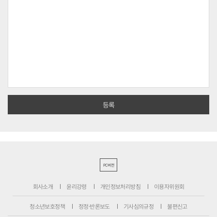
PC버전
회사소개
윤리강령
개인정보처리방침
이용자위원회
청소년보호정책
정정·반론보도
기사심의규정
불편신고