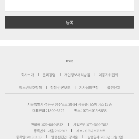
PC버전
회사소개
윤리강령
개인정보처리방침
이용자위원회
청소년보호정책
정정·반론보도
기사심의규정
불편신고
서울특별시 성동구 성수일로 39-34 서울숲더스페이스 12층
대표전화 : 1800-6522
팩스 : 070-4015-8658
편집국 : 070-4010-8512
사업본부 : 070-4010-7078
등록번호 : 서울 아 02897
제호 : 비즈니스포스트
등록일: 2013.11.13
발행·편집인 : 강석운
발행일자: 2013년 12월 2일