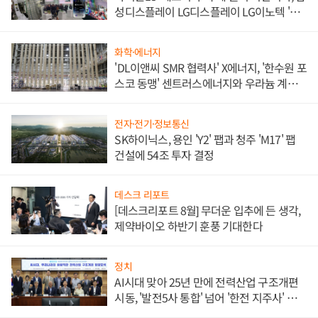
성디스플레이 LG디스플레이 LG이노텍 '탈
애플' 수익 다각화 속도
화학·에너지
'DL이앤씨 SMR 협력사' X에너지, '한수원 포
스코 동맹' 센트러스에너지와 우라늄 계약
체결
전자·전기·정보통신
SK하이닉스, 용인 'Y2' 팹과 청주 'M17' 팹
건설에 54조 투자 결정
데스크 리포트
[데스크리포트 8월] 무더운 입추에 든 생각,
제약바이오 하반기 훈풍 기대한다
정치
AI시대 맞아 25년 만에 전력산업 구조개편
시동, '발전5사 통합' 넘어 '한전 지주사' 재편
론도