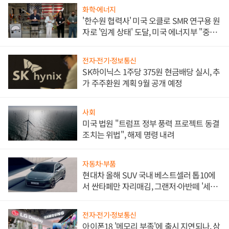
화학·에너지
'한수원 협력사' 미국 오클로 SMR 연구용 원
자로 '임계 상태' 도달, 미국 에너지부 "중요
한 이정표"
전자·전기·정보통신
SK하이닉스 1주당 375원 현금배당 실시, 추
가 주주환원 계획 9월 공개 예정
사회
미국 법원 "트럼프 정부 풍력 프로젝트 동결
조치는 위법", 해제 명령 내려
자동차·부품
현대차 올해 SUV 국내 베스트셀러 톱10에
서 싼타페만 자리매김, 그랜저·아반떼 '세단
쌍끌이'로 내수 방어
전자·전기·정보통신
아이폰18 '메모리 부족'에 출시 지연되나, 삼