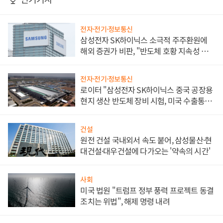
전자·전기·정보통신
삼성전자 SK하이닉스 소극적 주주환원에
해외 증권가 비판, "반도체 호황 지속성 의
문"
전자·전기·정보통신
로이터 "삼성전자 SK하이닉스 중국 공장용
현지 생산 반도체 장비 시험, 미국 수출통제
대비"
건설
원전 건설 국내외서 속도 붙어, 삼성물산·현
대건설·대우건설에 다가오는 '약속의 시간'
사회
미국 법원 "트럼프 정부 풍력 프로젝트 동결
조치는 위법", 해제 명령 내려