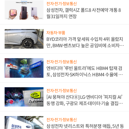
전자·전기·정보통신
삼성전자, 갤럭시Z 폴드8 사전예약 개통 8
월31일까지 연장
자동차·부품
BYD코리아 가격 앞세워 수입차 4위 올랐지
만, BMW·벤츠보다 높은 공임비에 소비자
불만 폭발
전자·전기·정보통신
엔비디아 '루빈 울트라'에도 HBM4 탑재 검
토, 삼성전자·SK하이닉스 HBM4 수율에 주
도권 갈린다
전자·전기·정보통신
[AI 뭉쳐야 산다⑧] LG·엔비디아 '피지컬 AI'
동맹 강화, 구광모 제조·데이터·기술 결집
해 종합 로보틱스 기업으로
전자·전기·정보통신
삼성전자 넷리스트와 특허분쟁 매듭, 5년 동