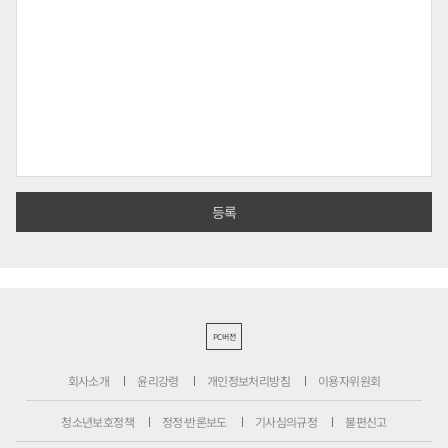
PC버전
회사소개
윤리강령
개인정보처리방침
이용자위원회
청소년보호정책
정정·반론보도
기사심의규정
불편신고