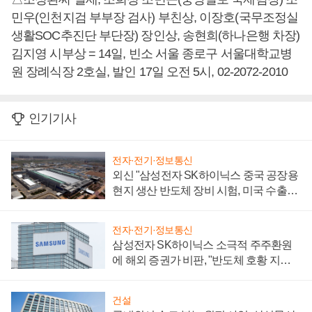
민우(인천지검 부부장 검사) 부친상, 이장호(국무조정실
생활SOC추진단 부단장) 장인상, 송현희(하나은행 차장)
김지영 시부상 = 14일, 빈소 서울 종로구 서울대학교병
원 장례식장 2호실, 발인 17일 오전 5시, 02-2072-2010
인기기사
전자·전기·정보통신
외신 "삼성전자 SK하이닉스 중국 공장용
현지 생산 반도체 장비 시험, 미국 수출통
제 대비"
전자·전기·정보통신
삼성전자 SK하이닉스 소극적 주주환원
에 해외 증권가 비판, "반도체 호황 지속
성 의문"
건설