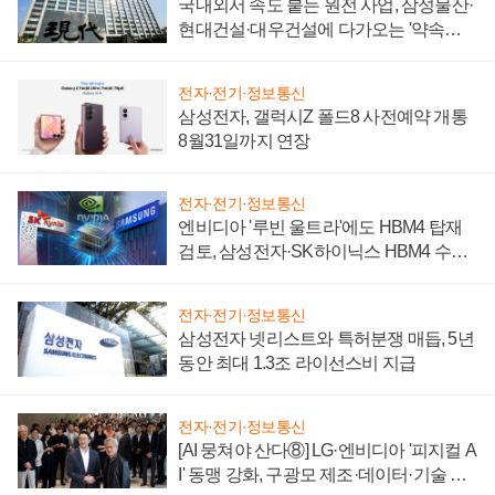
국내외서 속도 붙는 원전 사업, 삼성물산·
현대건설·대우건설에 다가오는 '약속의
시간'
전자·전기·정보통신
삼성전자, 갤럭시Z 폴드8 사전예약 개통
8월31일까지 연장
전자·전기·정보통신
엔비디아 '루빈 울트라'에도 HBM4 탑재
검토, 삼성전자·SK하이닉스 HBM4 수율
에 주도권 갈린다
전자·전기·정보통신
삼성전자 넷리스트와 특허분쟁 매듭, 5년
동안 최대 1.3조 라이선스비 지급
전자·전기·정보통신
[AI 뭉쳐야 산다⑧] LG·엔비디아 '피지컬 A
I' 동맹 강화, 구광모 제조·데이터·기술 결