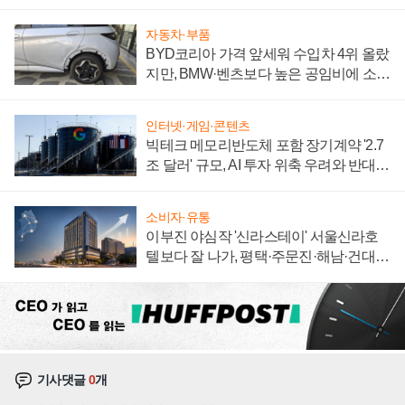
집해 종합 로보틱스 기업으로
자동차·부품
BYD코리아 가격 앞세워 수입차 4위 올랐
지만, BMW·벤츠보다 높은 공임비에 소비
자 불만 폭발
인터넷·게임·콘텐츠
빅테크 메모리반도체 포함 장기계약 '2.7
조 달러' 규모, AI 투자 위축 우려와 반대
신호
소비자·유통
이부진 야심작 '신라스테이' 서울신라호
텔보다 잘 나가, 평택·주문진·해남·건대로
성장판 더 넓힌다
기사댓글
0
개