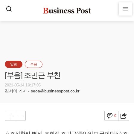
알림
부음
[부음] 조민근 부친
2021-05-14 19:17:05
김서아 기자 - seoa@businesspost.co.kr
0
△조정환씨 별세, 조희정 조민근(중앙일보 국제팀장) 조