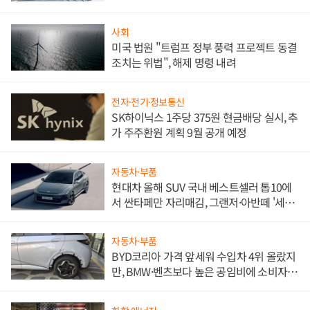
문"
사회
미국 법원 "트럼프 정부 풍력 프로젝트 동결
조치는 위법", 해제 명령 내려
전자·전기·정보통신
SK하이닉스 1주당 375원 현금배당 실시, 추
가 주주환원 계획 9월 공개 예정
자동차·부품
현대차 올해 SUV 국내 베스트셀러 톱10에
서 싼타페만 자리매김, 그랜저·아반떼 '세단
쌍끌이'로 내수 방어
자동차·부품
BYD코리아 가격 앞세워 수입차 4위 올랐지
만, BMW·벤츠보다 높은 공임비에 소비자
불만 폭발