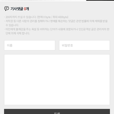
기사댓글
0
개
200자까지 쓰실 수 있습니다. (현재 0 byte / 최대 400byte)
저작권 등 다른 사람의 권리를 침해하거나 명예를 훼손하는 댓글은 관련 법률에 의해 제재를 받을
수 있습니다.
타인에게 불쾌감을 주는 욕설 등 비하하는 단어가 내용에 포함되거나 인신공격성 글은 관리자의 판
단에 의해 삭제 합니다.