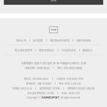
PC버전
회사소개
윤리강령
개인정보처리방침
이용자위원회
청소년보호정책
정정·반론보도
기사심의규정
불편신고
서울특별시 성동구 성수일로 39-34 서울숲더스페이스 12층
대표전화 : 1800-6522
팩스 : 070-4015-8658
편집국 : 070-4010-8512
사업본부 : 070-4010-7078
등록번호 : 서울 아 02897
제호 : 비즈니스포스트
등록일: 2013.11.13
발행·편집인 : 강석운
발행일자: 2013년 12월 2일
청소년보호책임자 : 강석운
ISSN : 2636-171X
Copyright ⓒ
B
USINESSPOST
. All rights reserved.