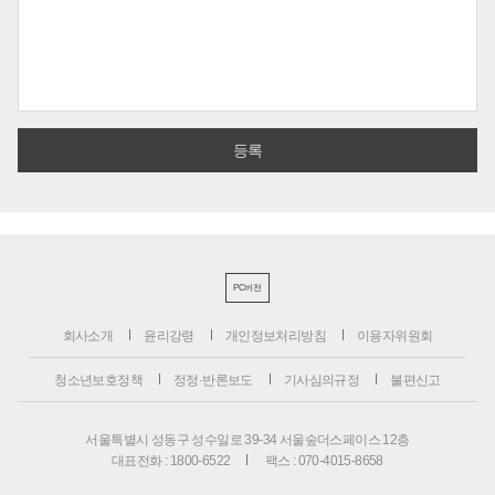
PC버전
회사소개
윤리강령
개인정보처리방침
이용자위원회
청소년보호정책
정정·반론보도
기사심의규정
불편신고
서울특별시 성동구 성수일로 39-34 서울숲더스페이스 12층
대표전화 : 1800-6522
팩스 : 070-4015-8658