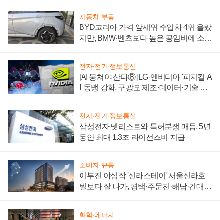
자동차·부품
BYD코리아 가격 앞세워 수입차 4위 올랐
지만, BMW·벤츠보다 높은 공임비에 소비
자 불만 폭발
전자·전기·정보통신
[AI 뭉쳐야 산다⑧] LG·엔비디아 '피지컬 A
I' 동맹 강화, 구광모 제조·데이터·기술 결
집해 종합 로보틱스 기업으로
전자·전기·정보통신
삼성전자 넷리스트와 특허분쟁 매듭, 5년
동안 최대 1.3조 라이선스비 지급
소비자·유통
이부진 야심작 '신라스테이' 서울신라호
텔보다 잘 나가, 평택·주문진·해남·건대로
성장판 더 넓힌다
화학·에너지