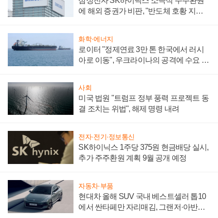
삼성전자 SK하이닉스 소극적 주주환원
에 해외 증권가 비판, "반도체 호황 지속
성 의문"
화학·에너지
로이터 "정제연료 3만 톤 한국에서 러시
아로 이동", 우크라이나의 공격에 수요 늘
어
사회
미국 법원 "트럼프 정부 풍력 프로젝트 동
결 조치는 위법", 해제 명령 내려
전자·전기·정보통신
SK하이닉스 1주당 375원 현금배당 실시,
추가 주주환원 계획 9월 공개 예정
자동차·부품
현대차 올해 SUV 국내 베스트셀러 톱10
에서 싼타페만 자리매김, 그랜저·아반떼
'세단 쌍끌이'로 내수 방어