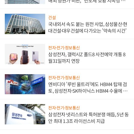
해외 증권가 비판, "반도체 호황 지속성 의
문"
건설
국내외서 속도 붙는 원전 사업, 삼성물산·현
대건설·대우건설에 다가오는 '약속의 시간'
전자·전기·정보통신
삼성전자, 갤럭시Z 폴드8 사전예약 개통 8
월31일까지 연장
전자·전기·정보통신
엔비디아 '루빈 울트라'에도 HBM4 탑재 검
토, 삼성전자·SK하이닉스 HBM4 수율에 주
도권 갈린다
전자·전기·정보통신
삼성전자 넷리스트와 특허분쟁 매듭, 5년 동
안 최대 1.3조 라이선스비 지급