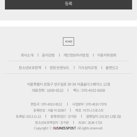
PC버전
회사소개
윤리강령
개인정보처리방침
이용자위원회
청소년보호정책
정정·반론보도
기사심의규정
불편신고
서울특별시 성동구 성수일로 39-34 서울숲더스페이스 12층
대표전화 : 1800-6522
팩스 : 070-4015-8658
편집국 : 070-4010-8512
사업본부 : 070-4010-7078
등록번호 : 서울 아 02897
제호 : 비즈니스포스트
등록일: 2013.11.13
발행·편집인 : 강석운
발행일자: 2013년 12월 2일
청소년보호책임자 : 강석운
ISSN : 2636-171X
Copyright ⓒ
B
USINESSPOST
. All rights reserved.