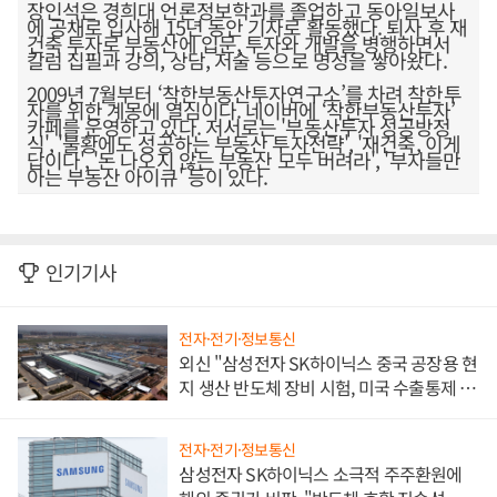
장인석은 경희대 언론정보학과를 졸업하고 동아일보사
에 공채로 입사해 15년 동안 기자로 활동했다. 퇴사 후 재
건축 투자로 부동산에 입문, 투자와 개발을 병행하면서
칼럼 집필과 강의, 상담, 저술 등으로 명성을 쌓아왔다.
2009년 7월부터 ‘착한부동산투자연구소’를 차려 착한투
자를 위한 계몽에 열심이다. 네이버에 ‘착한부동산투자’
카페를 운영하고 있다. 저서로는 '부동산투자 성공방정
식', '불황에도 성공하는 부동산 투자전략', '재건축, 이게
답이다', '돈 나오지 않는 부동산 모두 버려라', '부자들만
아는 부동산 아이큐' 등이 있다.
인기기사
전자·전기·정보통신
외신 "삼성전자 SK하이닉스 중국 공장용 현
지 생산 반도체 장비 시험, 미국 수출통제 대
비"
전자·전기·정보통신
삼성전자 SK하이닉스 소극적 주주환원에