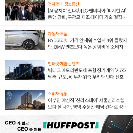
전자·전기·정보통신
[AI 뭉쳐야 산다⑧] LG·엔비디아 '피지컬 AI'
동맹 강화, 구광모 제조·데이터·기술 결집
해 종합 로보틱스 기업으로
자동차·부품
BYD코리아 가격 앞세워 수입차 4위 올랐지
만, BMW·벤츠보다 높은 공임비에 소비자
불만 폭발
인터넷·게임·콘텐츠
빅테크 메모리반도체 포함 장기계약 '2.7조
달러' 규모, AI 투자 위축 우려와 반대 신호
소비자·유통
이부진 야심작 '신라스테이' 서울신라호텔
보다 잘 나가, 평택·주문진·해남·건대로 성
장판 더 넓힌다