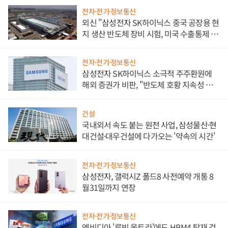
전자·전기·정보통신
외신 "삼성전자 SK하이닉스 중국 공장용 현
지 생산 반도체 장비 시험, 미국 수출통제 대
비"
전자·전기·정보통신
삼성전자 SK하이닉스 소극적 주주환원에
해외 증권가 비판, "반도체 호황 지속성 의
문"
건설
국내외서 속도 붙는 원전 사업, 삼성물산·현
대건설·대우건설에 다가오는 '약속의 시간'
전자·전기·정보통신
삼성전자, 갤럭시Z 폴드8 사전예약 개통 8
월31일까지 연장
전자·전기·정보통신
엔비디아 '루빈 울트라'에도 HBM4 탑재 검