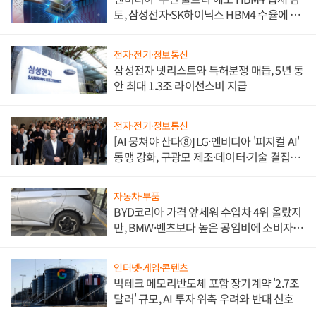
토, 삼성전자·SK하이닉스 HBM4 수율에 주
도권 갈린다
전자·전기·정보통신
삼성전자 넷리스트와 특허분쟁 매듭, 5년 동
안 최대 1.3조 라이선스비 지급
전자·전기·정보통신
[AI 뭉쳐야 산다⑧] LG·엔비디아 '피지컬 AI'
동맹 강화, 구광모 제조·데이터·기술 결집
해 종합 로보틱스 기업으로
자동차·부품
BYD코리아 가격 앞세워 수입차 4위 올랐지
만, BMW·벤츠보다 높은 공임비에 소비자
불만 폭발
인터넷·게임·콘텐츠
빅테크 메모리반도체 포함 장기계약 '2.7조
달러' 규모, AI 투자 위축 우려와 반대 신호