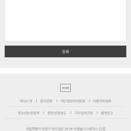
PC버전
회사소개
윤리강령
개인정보처리방침
이용자위원회
청소년보호정책
정정·반론보도
기사심의규정
불편신고
서울특별시 성동구 성수일로 39-34 서울숲더스페이스 12층