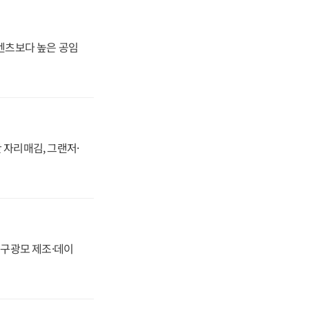
·벤츠보다 높은 공임
 자리매김, 그랜저·
화, 구광모 제조·데이