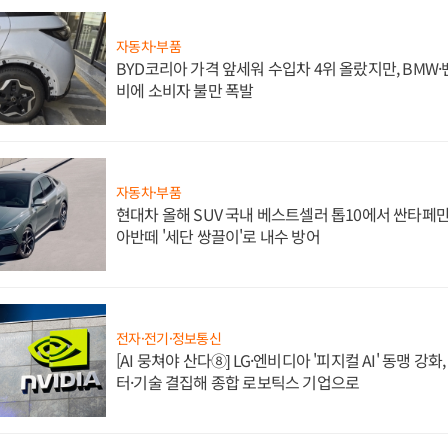
자동차·부품
BYD코리아 가격 앞세워 수입차 4위 올랐지만, BMW
비에 소비자 불만 폭발
자동차·부품
현대차 올해 SUV 국내 베스트셀러 톱10에서 싼타페만
아반떼 '세단 쌍끌이'로 내수 방어
전자·전기·정보통신
[AI 뭉쳐야 산다⑧] LG·엔비디아 '피지컬 AI' 동맹 강
터·기술 결집해 종합 로보틱스 기업으로