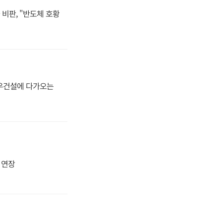
비판, "반도체 호황
대우건설에 다가오는
지 연장