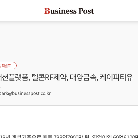
실적발표
패션플랫폼, 텔콘RF제약, 대양금속, 케이피티유
5
rk@businesspost.co.kr
9년 개별기준으로 매출 793억7900만 원, 영업이익 60억6100만