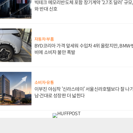
빅테크 메모리반도체 포함 장기계약 '2.7조 달러' 규모,
와 반대 신호
자동차·부품
BYD코리아 가격 앞세워 수입차 4위 올랐지만, BMW
비에 소비자 불만 폭발
소비자·유통
이부진 야심작 '신라스테이' 서울신라호텔보다 잘 나가
남·건대로 성장판 더 넓힌다