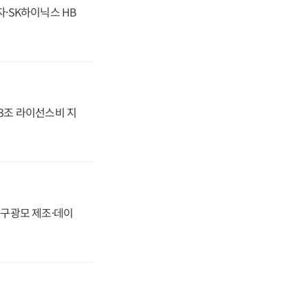
자·SK하이닉스 HB
.3조 라이선스비 지
화, 구광모 제조·데이