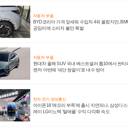
자동차·부품
BYD코리아 가격 앞세워 수입차 4위 올랐지만, B
공임비에 소비자 불만 폭발
자동차·부품
현대차 올해 SUV 국내 베스트셀러 톱10에서 싼타
랜저·아반떼 '세단 쌍끌이'로 내수 방어
전자·전기·정보통신
아이폰18 '메모리 부족'에 출시 지연되나, 삼성디
레이 LG이노텍 '탈애플' 수익 다각화 속도