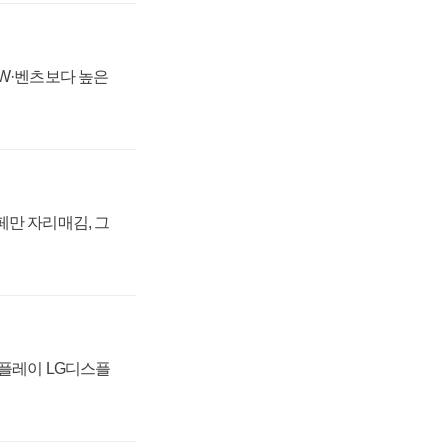
MW·벤츠보다 높은
페만 자리매김, 그
스플레이 LG디스플