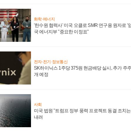
화학·에너지
'한수원 협력사' 미국 오클로 SMR 연구용 원자로 '임
국 에너지부 "중요한 이정표"
전자·전기·정보통신
SK하이닉스 1주당 375원 현금배당 실시, 추가 주
개 예정
사회
미국 법원 "트럼프 정부 풍력 프로젝트 동결 조치는 
내려