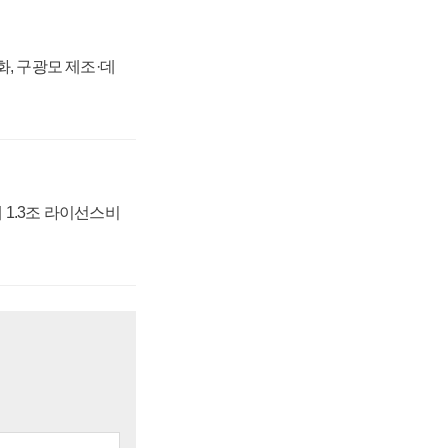
강화, 구광모 제조·데
 1.3조 라이선스비