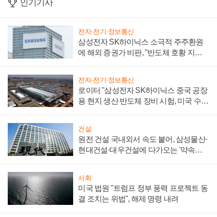
인기기사
전자·전기·정보통신
삼성전자 SK하이닉스 소극적 주주환원
에 해외 증권가 비판, "반도체 호황 지속
성 의문"
전자·전기·정보통신
로이터 "삼성전자 SK하이닉스 중국 공장
용 현지 생산 반도체 장비 시험, 미국 수출
통제 대비"
건설
원전 건설 국내외서 속도 붙어, 삼성물산·
현대건설·대우건설에 다가오는 '약속의
시간'
사회
미국 법원 "트럼프 정부 풍력 프로젝트 동
결 조치는 위법", 해제 명령 내려