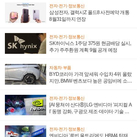
전자·전기·정보통신
삼성전자, 갤럭시Z 폴드8 사전예약 개통
8월31일까지 연장
전자·전기·정보통신
SK하이닉스 1주당 375원 현금배당 실시,
추가 주주환원 계획 9월 공개 예정
자동차·부품
BYD코리아 가격 앞세워 수입차 4위 올랐
지만, BMW·벤츠보다 높은 공임비에 소비
자 불만 폭발
전자·전기·정보통신
[AI 뭉쳐야 산다⑧] LG·엔비디아 '피지컬 A
I' 동맹 강화, 구광모 제조·데이터·기술 결
집해 종합 로보틱스 기업으로
전자·전기·정보통신
엔비디아 '루빈 울트라'에도 HBM4 탑재