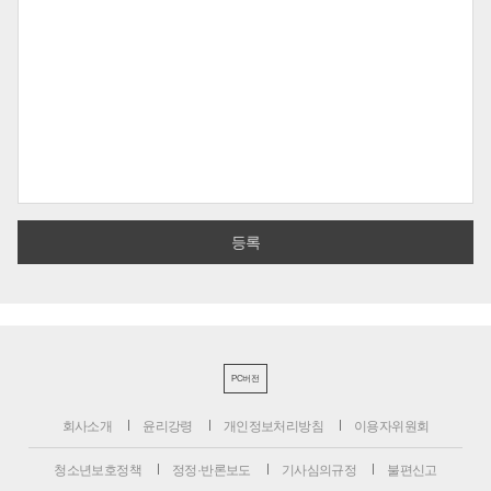
PC버전
회사소개
윤리강령
개인정보처리방침
이용자위원회
청소년보호정책
정정·반론보도
기사심의규정
불편신고