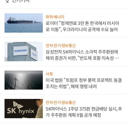
화학·에너지
로이터 "정제연료 3만 톤 한국에서 러시아
로 이동", 우크라이나의 공격에 수요 늘어
전자·전기·정보통신
삼성전자 SK하이닉스 소극적 주주환원에
해외 증권가 비판, "반도체 호황 지속성 의
문"
사회
미국 법원 "트럼프 정부 풍력 프로젝트 동결
조치는 위법", 해제 명령 내려
전자·전기·정보통신
SK하이닉스 1주당 375원 현금배당 실시, 추
가 주주환원 계획 9월 공개 예정