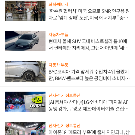
화학·에너지
'한수원 협력사' 미국 오클로 SMR 연구용 원
자로 '임계 상태' 도달, 미국 에너지부 "중요
한 이정표"
자동차·부품
현대차 올해 SUV 국내 베스트셀러 톱10에
서 싼타페만 자리매김, 그랜저·아반떼 '세단
쌍끌이'로 내수 방어
자동차·부품
BYD코리아 가격 앞세워 수입차 4위 올랐지
만, BMW·벤츠보다 높은 공임비에 소비자
불만 폭발
전자·전기·정보통신
[AI 뭉쳐야 산다⑧] LG·엔비디아 '피지컬 AI'
동맹 강화, 구광모 제조·데이터·기술 결집
해 종합 로보틱스 기업으로
전자·전기·정보통신
아이폰18 '메모리 부족'에 출시 지연되나, 삼