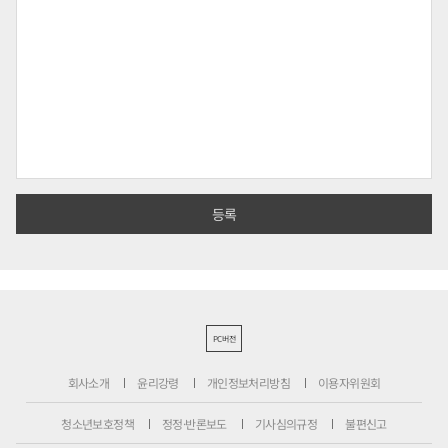
PC버전
회사소개
윤리강령
개인정보처리방침
이용자위원회
청소년보호정책
정정·반론보도
기사심의규정
불편신고