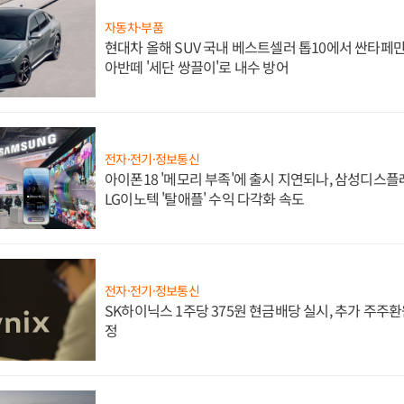
자동차·부품
현대차 올해 SUV 국내 베스트셀러 톱10에서 싼타페만
아반떼 '세단 쌍끌이'로 내수 방어
전자·전기·정보통신
아이폰18 '메모리 부족'에 출시 지연되나, 삼성디스
LG이노텍 '탈애플' 수익 다각화 속도
전자·전기·정보통신
SK하이닉스 1주당 375원 현금배당 실시, 추가 주주환
정