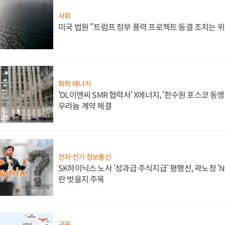
사회
미국 법원 "트럼프 정부 풍력 프로젝트 동결 조치는 위
화학·에너지
'DL이앤씨 SMR 협력사' X에너지, '한수원 포스코 
우라늄 계약 체결
전자·전기·정보통신
SK하이닉스 노사 '성과급 주식지급' 평행선, 곽노정 'N
란 벗을지 주목
금융