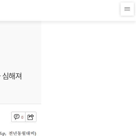
화 심해져
0