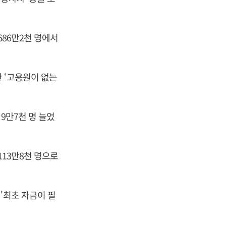
686만2천 명에서
 ‘고용원이 없는
9만7천 명 늘었
113만8천 명으로
'최초 자금이 필