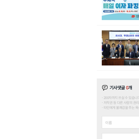
기사댓글
0
개
200자까지 쓰실 수 있습니다. (
저작권 등 다른 사람의 권리
타인에게 불쾌감을 주는 욕설