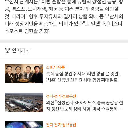
부산시 관계자는 “이번 순방을 통해 유럽의 강점인 금융, 항
공, 엑스포, 도시재생, 해운 등 여러 분야의 경험을 확인할
것”이라며 “향후 투자유치와 일자리 창출 확대 등 부산시의
미래 성장기반을 확충하는 의미가 있다”고 말했다. [비즈니
스포스트 임한솔 기자]
인기기사
소비자·유통
롯데·농심 창업주 시대 '라면 앙금'은 옛말,
'사촌' 신동빈·신동원 시대 협업 확대일로
전자·전기·정보통신
외신 "삼성전자 SK하이닉스 중국 공장용 현
지 생산 반도체 장비 시험, 미국 수출통제 대
비"
전자·전기·정보통신