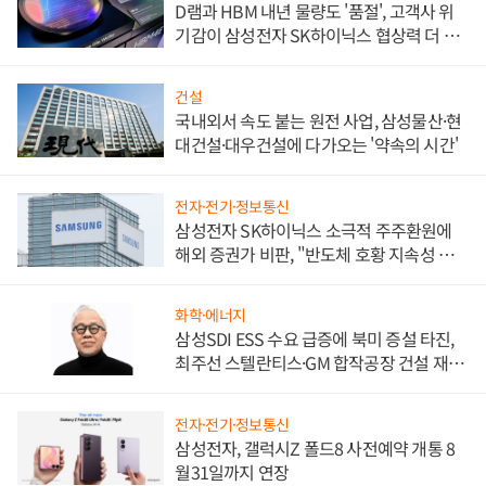
D램과 HBM 내년 물량도 '품절', 고객사 위
기감이 삼성전자 SK하이닉스 협상력 더 키
워
건설
국내외서 속도 붙는 원전 사업, 삼성물산·현
대건설·대우건설에 다가오는 '약속의 시간'
전자·전기·정보통신
삼성전자 SK하이닉스 소극적 주주환원에
해외 증권가 비판, "반도체 호황 지속성 의
문"
화학·에너지
삼성SDI ESS 수요 급증에 북미 증설 타진,
최주선 스텔란티스·GM 합작공장 건설 재추
진하나
전자·전기·정보통신
삼성전자, 갤럭시Z 폴드8 사전예약 개통 8
월31일까지 연장