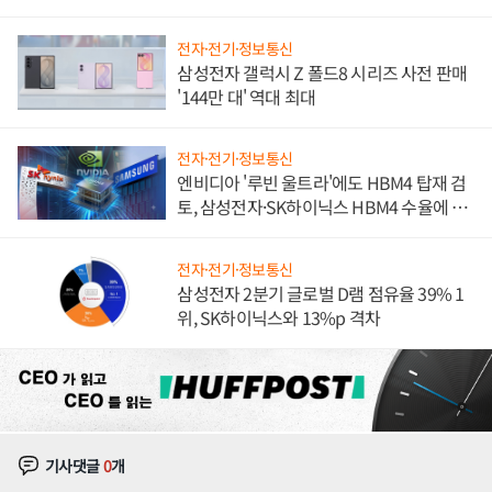
전자·전기·정보통신
삼성전자 갤럭시 Z 폴드8 시리즈 사전 판매
'144만 대' 역대 최대
전자·전기·정보통신
엔비디아 '루빈 울트라'에도 HBM4 탑재 검
토, 삼성전자·SK하이닉스 HBM4 수율에 주
도권 갈린다
전자·전기·정보통신
삼성전자 2분기 글로벌 D램 점유율 39% 1
위, SK하이닉스와 13%p 격차
기사댓글
0
개