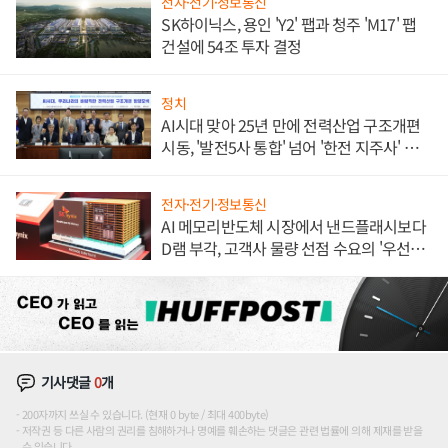
전자·전기·정보통신
SK하이닉스, 용인 'Y2' 팹과 청주 'M17' 팹
건설에 54조 투자 결정
정치
AI시대 맞아 25년 만에 전력산업 구조개편
시동, '발전5사 통합' 넘어 '한전 지주사' 재편
론도
전자·전기·정보통신
AI 메모리반도체 시장에서 낸드플래시보다
D램 부각, 고객사 물량 선점 수요의 '우선순
위'
기사댓글
0
개
200자까지 쓰실 수 있습니다. (현재 0 byte / 최대 400byte)
저작권 등 다른 사람의 권리를 침해하거나 명예를 훼손하는 댓글은 관련 법률에 의해 제재를 받을
수 있습니다.