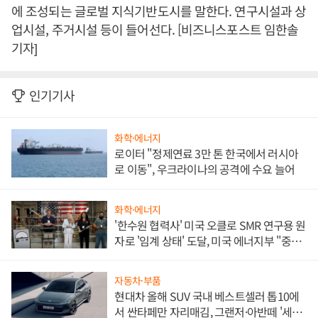
에 조성되는 글로벌 지식기반도시를 말한다. 연구시설과 상
업시설, 주거시설 등이 들어선다. [비즈니스포스트 임한솔
기자]
인기기사
화학·에너지
로이터 "정제연료 3만 톤 한국에서 러시아
로 이동", 우크라이나의 공격에 수요 늘어
화학·에너지
'한수원 협력사' 미국 오클로 SMR 연구용 원
자로 '임계 상태' 도달, 미국 에너지부 "중요
한 이정표"
자동차·부품
현대차 올해 SUV 국내 베스트셀러 톱10에
서 싼타페만 자리매김, 그랜저·아반떼 '세단