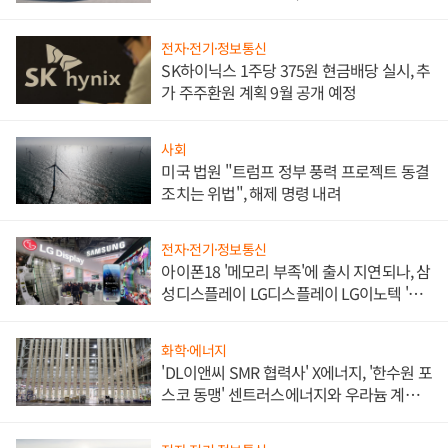
쌍끌이'로 내수 방어
전자·전기·정보통신
SK하이닉스 1주당 375원 현금배당 실시, 추
가 주주환원 계획 9월 공개 예정
사회
미국 법원 "트럼프 정부 풍력 프로젝트 동결
조치는 위법", 해제 명령 내려
전자·전기·정보통신
아이폰18 '메모리 부족'에 출시 지연되나, 삼
성디스플레이 LG디스플레이 LG이노텍 '탈
애플' 수익 다각화 속도
화학·에너지
'DL이앤씨 SMR 협력사' X에너지, '한수원 포
스코 동맹' 센트러스에너지와 우라늄 계약
체결