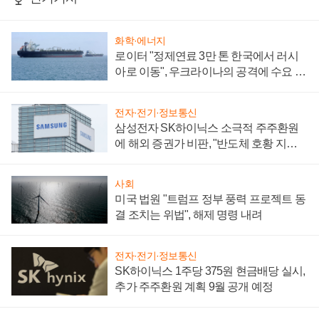
화학·에너지
로이터 "정제연료 3만 톤 한국에서 러시
아로 이동", 우크라이나의 공격에 수요 늘
어
전자·전기·정보통신
삼성전자 SK하이닉스 소극적 주주환원
에 해외 증권가 비판, "반도체 호황 지속
성 의문"
사회
미국 법원 "트럼프 정부 풍력 프로젝트 동
결 조치는 위법", 해제 명령 내려
전자·전기·정보통신
SK하이닉스 1주당 375원 현금배당 실시,
추가 주주환원 계획 9월 공개 예정