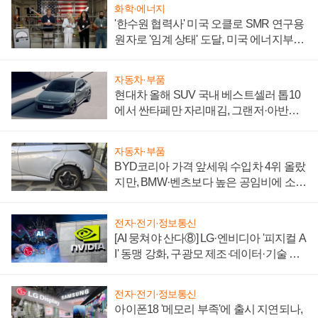
화학·에너지
'한수원 협력사' 미국 오클로 SMR 연구용
원자로 '임계 상태' 도달, 미국 에너지부
"중요한 이정표"
자동차·부품
현대차 올해 SUV 국내 베스트셀러 톱10
에서 싼타페만 자리매김, 그랜저·아반떼
'세단 쌍끌이'로 내수 방어
자동차·부품
BYD코리아 가격 앞세워 수입차 4위 올랐
지만, BMW·벤츠보다 높은 공임비에 소비
자 불만 폭발
전자·전기·정보통신
[AI 뭉쳐야 산다⑧] LG·엔비디아 '피지컬 A
I' 동맹 강화, 구광모 제조·데이터·기술 결
집해 종합 로보틱스 기업으로
전자·전기·정보통신
아이폰18 '메모리 부족'에 출시 지연되나,