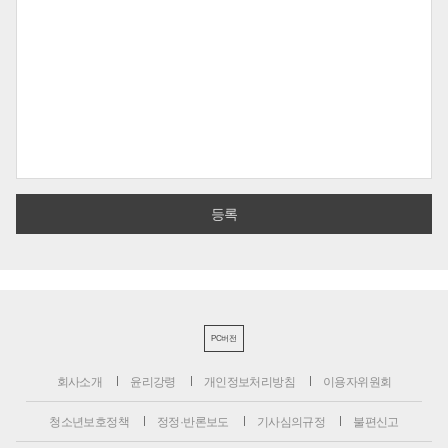
PC버전
회사소개
윤리강령
개인정보처리방침
이용자위원회
청소년보호정책
정정·반론보도
기사심의규정
불편신고