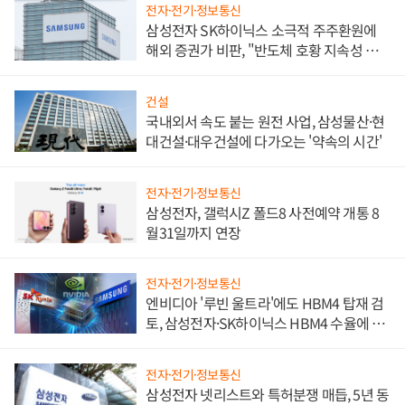
전자·전기·정보통신
삼성전자 SK하이닉스 소극적 주주환원에
해외 증권가 비판, "반도체 호황 지속성 의
문"
건설
국내외서 속도 붙는 원전 사업, 삼성물산·현
대건설·대우건설에 다가오는 '약속의 시간'
전자·전기·정보통신
삼성전자, 갤럭시Z 폴드8 사전예약 개통 8
월31일까지 연장
전자·전기·정보통신
엔비디아 '루빈 울트라'에도 HBM4 탑재 검
토, 삼성전자·SK하이닉스 HBM4 수율에 주
도권 갈린다
전자·전기·정보통신
삼성전자 넷리스트와 특허분쟁 매듭, 5년 동