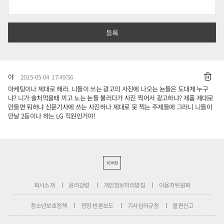
야
2015-05-04 17:49:56
마케팅이나 제대로 해라. 니들이 쓰는 광고의 사진에 나오는 뇬들은 도대체 누구
냐? 니가 술처먹을때 끼고 노는 뇬들 불러다가 사진 찍어서 광고하냐? 제품 제대로
만들면 뭐하냐 신문기사에 쓰는 사진하나 제대로 못 찍는 주제들에 그러니 니들이
만날 2등이나 하는 LG 직원인거야!
PC버전
회사소개
윤리강령
개인정보처리방침
이용자위원회
청소년보호정책
정정·반론보도
기사심의규정
불편신고