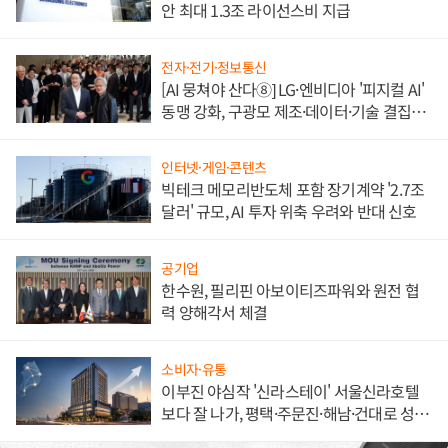
안 최대 1.3조 라이선스비 지급
전자·전기·정보통신
[AI 뭉쳐야 산다⑧] LG·엔비디아 '피지컬 AI'
동맹 강화, 구광모 제조·데이터·기술 결집
해 종합 로보틱스 기업으로
인터넷·게임·콘텐츠
빅테크 메모리반도체 포함 장기계약 '2.7조
달러' 규모, AI 투자 위축 우려와 반대 신호
공기업
한수원, 필리핀 아보이티즈파워와 원전 협
력 양해각서 체결
소비자·유통
이부진 야심작 '신라스테이' 서울신라호텔
보다 잘 나가, 평택·주문진·해남·건대로 성
장판 더 넓힌다