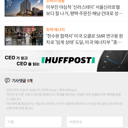
소비자·유통
이부진 야심작 '신라스테이' 서울신라호텔
보다 잘 나가, 평택·주문진·해남·건대로 성
장판 더 넓힌다
화학·에너지
'한수원 협력사' 미국 오클로 SMR 연구용 원
자로 '임계 상태' 도달, 미국 에너지부 "중요
한 이정표"
기사댓글
9
개
200자까지 쓰실 수 있습니다. (현재 0 byte / 최대 400byte)
저작권 등 다른 사람의 권리를 침해하거나 명예를 훼손하는 댓글은 관련 법률에 의해 제재를 받을
수 있습니다.
타인에게 불쾌감을 주는 욕설 등 비하하는 단어가 내용에 포함되거나 인신공격성 글은 관리자의 판
단에 의해 삭제 합니다.