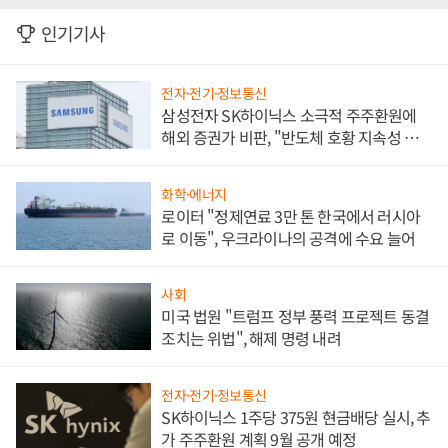
인기기사
전자·전기·정보통신
삼성전자 SK하이닉스 소극적 주주환원에
해외 증권가 비판, "반도체 호황 지속성 의
문"
화학·에너지
로이터 "정제연료 3만 톤 한국에서 러시아
로 이동", 우크라이나의 공격에 수요 늘어
사회
미국 법원 "트럼프 정부 풍력 프로젝트 동결
조치는 위법", 해제 명령 내려
전자·전기·정보통신
SK하이닉스 1주당 375원 현금배당 실시, 추
가 주주환원 계획 9월 공개 예정