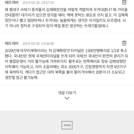
패트레버
2019-03-30 14:57:10
왜 똥대구 쓰레기 종자들이 김해확장안을 저렇게 격렬하게 우겨대겠냐? 왜 가덕을
반대할까? 대가리가 있으면 생각을 해라. 벽에 못박는 용도로 쓰지 말고. 아 김해확
장안이나 빨고 밀양따위나 우겨대는 놈들에게는 생각은 사치일지도 모르겠네. 뇌
가 아니라 창자로 구성되어 있어 매일 똥만 생산하는 쓰레기들일테니.
패트레버
2019-03-30 14:56:06
2029년에 마무리계획이라는 저 김해확장안 터미널은 1500만명짜리로 1/2로 축소
됐다. 국내선은 현재 국제선터미널을 쓰게 되어 국제선-국내선이 완전히 분리가 되
어 통합운영이 거의 불가능에 가까워지지. 활주로는 반쪽짜리로 장유-김해방향만
이착륙이 가능하고, 이미 소음피해는 최소 2000가구, 간접영향까지 치면 4만가구
에 육박하지. 게다가 접근은 대저 북쪽을 돌아 들어가야해서 20분이 더 소요되고
경전철 접근 불가능해.
댓글 더보기
PC버전