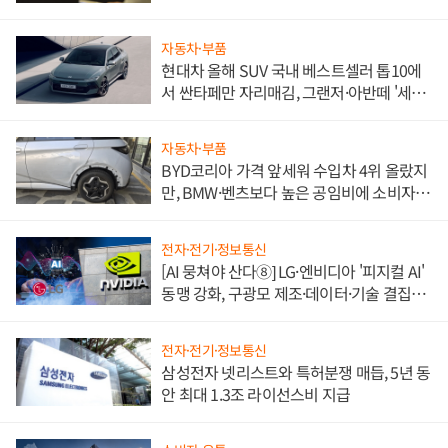
자동차·부품
현대차 올해 SUV 국내 베스트셀러 톱10에
서 싼타페만 자리매김, 그랜저·아반떼 '세단
쌍끌이'로 내수 방어
자동차·부품
BYD코리아 가격 앞세워 수입차 4위 올랐지
만, BMW·벤츠보다 높은 공임비에 소비자
불만 폭발
전자·전기·정보통신
[AI 뭉쳐야 산다⑧] LG·엔비디아 '피지컬 AI'
동맹 강화, 구광모 제조·데이터·기술 결집
해 종합 로보틱스 기업으로
전자·전기·정보통신
삼성전자 넷리스트와 특허분쟁 매듭, 5년 동
안 최대 1.3조 라이선스비 지급