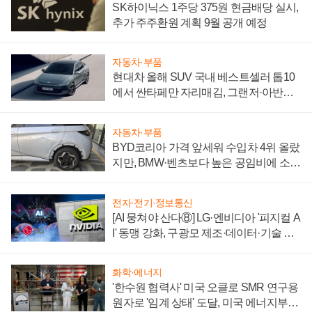
SK하이닉스 1주당 375원 현금배당 실시,
추가 주주환원 계획 9월 공개 예정
자동차·부품
현대차 올해 SUV 국내 베스트셀러 톱10
에서 싼타페만 자리매김, 그랜저·아반떼
'세단 쌍끌이'로 내수 방어
자동차·부품
BYD코리아 가격 앞세워 수입차 4위 올랐
지만, BMW·벤츠보다 높은 공임비에 소비
자 불만 폭발
전자·전기·정보통신
[AI 뭉쳐야 산다⑧] LG·엔비디아 '피지컬 A
I' 동맹 강화, 구광모 제조·데이터·기술 결
집해 종합 로보틱스 기업으로
화학·에너지
'한수원 협력사' 미국 오클로 SMR 연구용
원자로 '임계 상태' 도달, 미국 에너지부