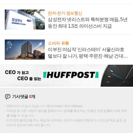
"중요한 이정표"
전자·전기·정보통신
삼성전자 넷리스트와 특허분쟁 매듭, 5년
동안 최대 1.3조 라이선스비 지급
소비자·유통
이부진 야심작 '신라스테이' 서울신라호
텔보다 잘 나가, 평택·주문진·해남·건대로
성장판 더 넓힌다
기사댓글
0
개
200자까지 쓰실 수 있습니다. (현재 0 byte / 최대 400byte)
저작권 등 다른 사람의 권리를 침해하거나 명예를 훼손하는 댓글은 관련 법률에 의해 제재
를 받을 수 있습니다.
타인에게 불쾌감을 주는 욕설 등 비하하는 단어가 내용에 포함되거나 인신공격성 글은 관
리자의 판단에 의해 삭제 합니다.