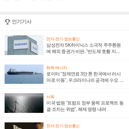
인기기사
전자·전기·정보통신
삼성전자 SK하이닉스 소극적 주주환원
에 해외 증권가 비판, "반도체 호황 지속
성 의문"
화학·에너지
로이터 "정제연료 3만 톤 한국에서 러시
아로 이동", 우크라이나의 공격에 수요 늘
어
사회
미국 법원 "트럼프 정부 풍력 프로젝트 동
결 조치는 위법", 해제 명령 내려
전자·전기·정보통신