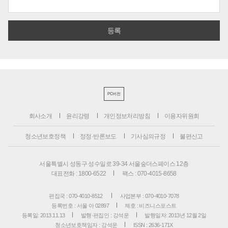
PC버전
회사소개
윤리강령
개인정보처리방침
이용자위원회
청소년보호정책
정정·반론보도
기사심의규정
불편신고
서울특별시 성동구 성수일로 39-34 서울숲더스페이스 12층
대표전화 : 1800-6522
팩스 : 070-4015-8658
편집국 : 070-4010-8512
사업본부 : 070-4010-7078
등록번호 : 서울 아 02897
제호 : 비즈니스포스트
등록일: 2013.11.13
발행·편집인 : 강석운
발행일자: 2013년 12월 2일
청소년보호책임자 : 강석운
ISSN : 2636-171X