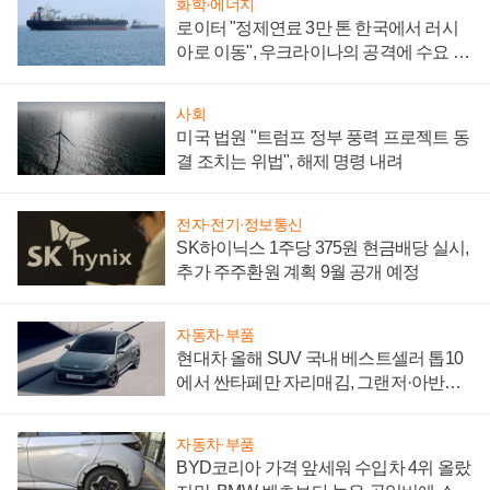
화학·에너지
로이터 "정제연료 3만 톤 한국에서 러시
아로 이동", 우크라이나의 공격에 수요 늘
어
사회
미국 법원 "트럼프 정부 풍력 프로젝트 동
결 조치는 위법", 해제 명령 내려
전자·전기·정보통신
SK하이닉스 1주당 375원 현금배당 실시,
추가 주주환원 계획 9월 공개 예정
자동차·부품
현대차 올해 SUV 국내 베스트셀러 톱10
에서 싼타페만 자리매김, 그랜저·아반떼
'세단 쌍끌이'로 내수 방어
자동차·부품
BYD코리아 가격 앞세워 수입차 4위 올랐