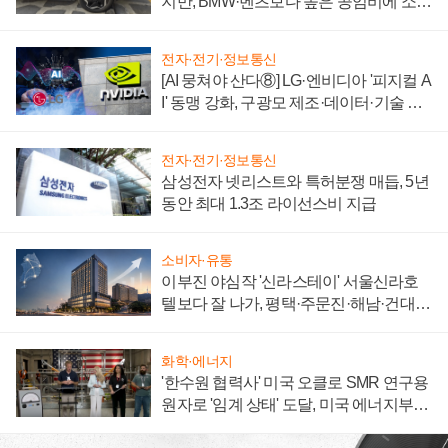
지만, BMW·벤츠보다 높은 공임비에 소비
자 불만 폭발
전자·전기·정보통신
[AI 뭉쳐야 산다⑧] LG·엔비디아 '피지컬 A
I' 동맹 강화, 구광모 제조·데이터·기술 결
집해 종합 로보틱스 기업으로
전자·전기·정보통신
삼성전자 넷리스트와 특허분쟁 매듭, 5년
동안 최대 1.3조 라이선스비 지급
소비자·유통
이부진 야심작 '신라스테이' 서울신라호
텔보다 잘 나가, 평택·주문진·해남·건대로
성장판 더 넓힌다
화학·에너지
'한수원 협력사' 미국 오클로 SMR 연구용
원자로 '임계 상태' 도달, 미국 에너지부
"중요한 이정표"