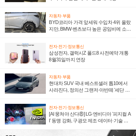
자동차·부품
BYD코리아 가격 앞세워 수입차 4위 올랐
지만, BMW·벤츠보다 높은 공임비에 소비
자 불만 폭발
전자·전기·정보통신
삼성전자, 갤럭시Z 폴드8 사전예약 개통
8월31일까지 연장
자동차·부품
현대차 SUV 국내 베스트셀러 톱10에서
사라진다, 정의선 그랜저·아반떼 '세단 쌍
끌이'로 내수 방어
전자·전기·정보통신
[AI 뭉쳐야 산다⑧] LG·엔비디아 '피지컬 A
I' 동맹 강화, 구광모 제조·데이터·기술 결
집해 종합 로보틱스 기업으로