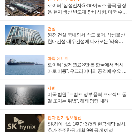
로이터 "삼성전자 SK하이닉스 중국 공장
용 현지 생산 반도체 장비 시험, 미국 수출
통제 대비"
건설
원전 건설 국내외서 속도 붙어, 삼성물산·
현대건설·대우건설에 다가오는 '약속의
시간'
화학·에너지
로이터 "정제연료 3만 톤 한국에서 러시
아로 이동", 우크라이나의 공격에 수요 늘
어
사회
미국 법원 "트럼프 정부 풍력 프로젝트 동
결 조치는 위법", 해제 명령 내려
전자·전기·정보통신
SK하이닉스 1주당 375원 현금배당 실시,
추가 주주환원 계획 9월 공개 예정