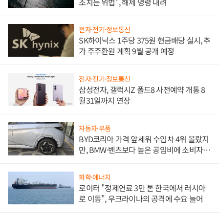
조치는 위법", 해제 명령 내려
전자·전기·정보통신
SK하이닉스 1주당 375원 현금배당 실시, 추
가 주주환원 계획 9월 공개 예정
전자·전기·정보통신
삼성전자, 갤럭시Z 폴드8 사전예약 개통 8
월31일까지 연장
자동차·부품
BYD코리아 가격 앞세워 수입차 4위 올랐지
만, BMW·벤츠보다 높은 공임비에 소비자
불만 폭발
화학·에너지
로이터 "정제연료 3만 톤 한국에서 러시아
로 이동", 우크라이나의 공격에 수요 늘어