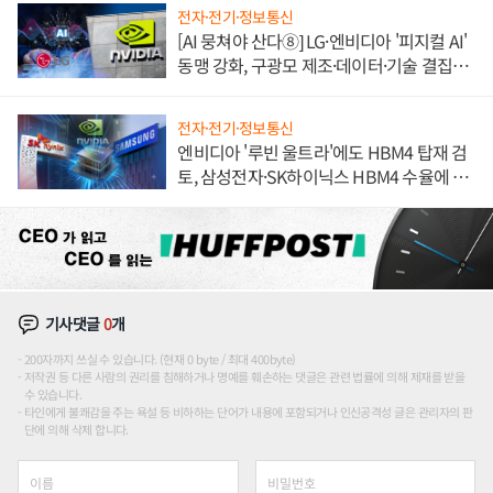
전자·전기·정보통신
[AI 뭉쳐야 산다⑧] LG·엔비디아 '피지컬 AI'
동맹 강화, 구광모 제조·데이터·기술 결집
해 종합 로보틱스 기업으로
전자·전기·정보통신
엔비디아 '루빈 울트라'에도 HBM4 탑재 검
토, 삼성전자·SK하이닉스 HBM4 수율에 주
도권 갈린다
기사댓글
0
개
200자까지 쓰실 수 있습니다. (현재 0 byte / 최대 400byte)
저작권 등 다른 사람의 권리를 침해하거나 명예를 훼손하는 댓글은 관련 법률에 의해 제재를 받을
수 있습니다.
타인에게 불쾌감을 주는 욕설 등 비하하는 단어가 내용에 포함되거나 인신공격성 글은 관리자의 판
단에 의해 삭제 합니다.