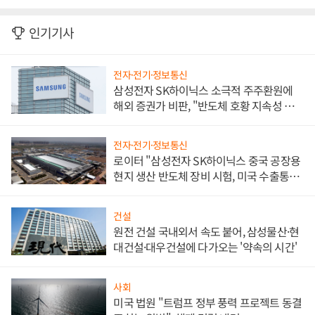
인기기사
전자·전기·정보통신
삼성전자 SK하이닉스 소극적 주주환원에
해외 증권가 비판, "반도체 호황 지속성 의
문"
전자·전기·정보통신
로이터 "삼성전자 SK하이닉스 중국 공장용
현지 생산 반도체 장비 시험, 미국 수출통제
대비"
건설
원전 건설 국내외서 속도 붙어, 삼성물산·현
대건설·대우건설에 다가오는 '약속의 시간'
사회
미국 법원 "트럼프 정부 풍력 프로젝트 동결