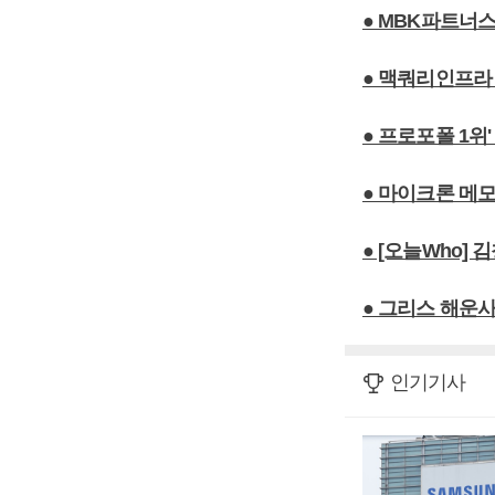
● MBK파트너
● 맥쿼리인프라 
● 프로포폴 1위
● 마이크론 메모
● [오늘Who] 
● 그리스 해운사
인기기사