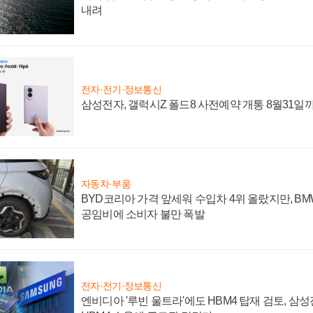
내려
전자·전기·정보통신
삼성전자, 갤럭시Z 폴드8 사전예약 개통 8월31일
자동차·부품
BYD코리아 가격 앞세워 수입차 4위 올랐지만, B
공임비에 소비자 불만 폭발
전자·전기·정보통신
엔비디아 '루빈 울트라'에도 HBM4 탑재 검토, 삼