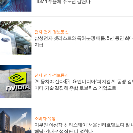
HBM4 수율에 주도권 갈린다
전자·전기·정보통신
삼성전자 넷리스트와 특허분쟁 매듭, 5년 동안 최대
지급
전자·전기·정보통신
[AI 뭉쳐야 산다⑧] LG·엔비디아 '피지컬 AI' 동맹 
이터·기술 결집해 종합 로보틱스 기업으로
소비자·유통
이부진 야심작 '신라스테이' 서울신라호텔보다 잘 나
해남·건대로 성장판 더 넓힌다