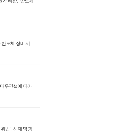
가 비판, "반도체
 반도체 장비 시
·대우건설에 다가
위법", 해제 명령