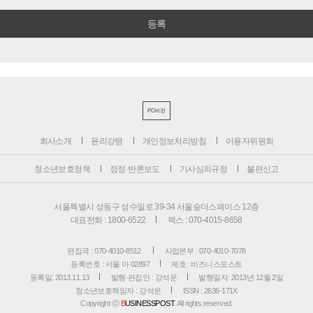
PC버전
회사소개
윤리강령
개인정보처리방침
이용자위원회
청소년보호정책
정정·반론보도
기사심의규정
불편신고
서울특별시 성동구 성수일로 39-34 서울숲더스페이스 12층
대표전화 : 1800-6522
팩스 : 070-4015-8658
편집국 : 070-4010-8512
사업본부 : 070-4010-7078
등록번호 : 서울 아 02897
제호 : 비즈니스포스트
등록일: 2013.11.13
발행·편집인 : 강석운
발행일자: 2013년 12월 2일
청소년보호책임자 : 강석운
ISSN : 2636-171X
Copyright ⓒ
B
USINESSPOST
. All rights reserved.