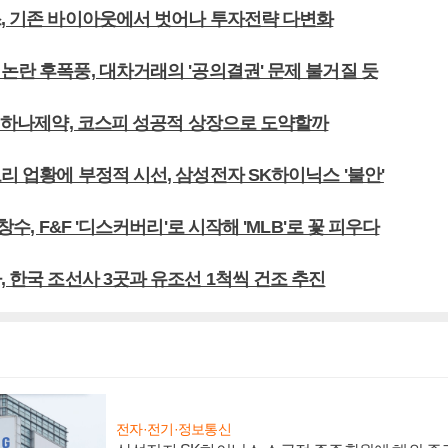
스, 기존 바이아웃에서 벗어나 투자전략 다변화
논란 후폭풍, 대차거래의 '공의결권' 문제 불거질 듯
' 하나제약, 코스피 성공적 상장으로 도약할까
리 업황에 부정적 시선, 삼성전자 SK하이닉스 '불안'
김창수, F&F '디스커버리'로 시작해 'MLB'로 꽃 피우다
, 한국 조선사 3곳과 유조선 1척씩 건조 추진
전자·전기·정보통신