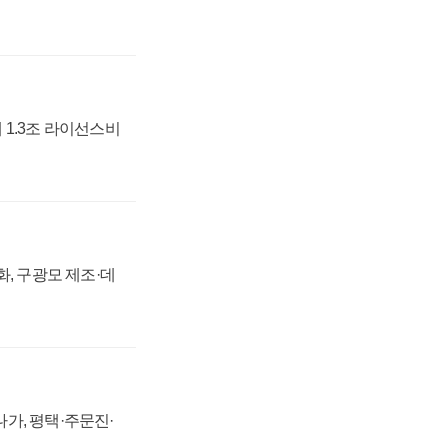
 1.3조 라이선스비
강화, 구광모 제조·데
가, 평택·주문진·