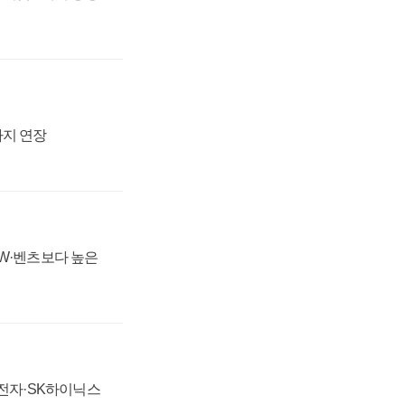
까지 연장
MW·벤츠보다 높은
성전자·SK하이닉스