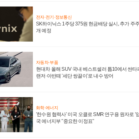
전자·전기·정보통신
SK하이닉스 1주당 375원 현금배당 실시, 추가 주
개 예정
자동차·부품
현대차 올해 SUV 국내 베스트셀러 톱10에서 싼타
랜저·아반떼 '세단 쌍끌이'로 내수 방어
화학·에너지
'한수원 협력사' 미국 오클로 SMR 연구용 원자로 '임
국 에너지부 "중요한 이정표"