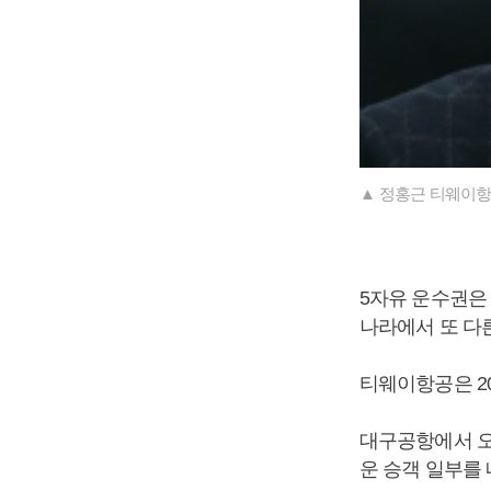
▲ 정홍근 티웨이항
5자유 운수권은
나라에서 또 다른
티웨이항공은 20
대구공항에서 오
운 승객 일부를