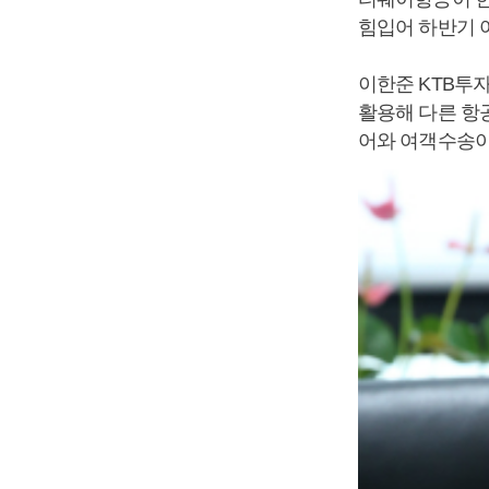
힘입어 하반기 
이한준 KTB투자
활용해 다른 항
어와 여객수송이