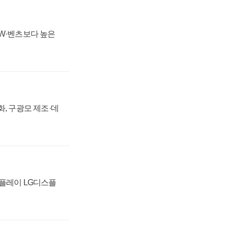
MW·벤츠보다 높은
강화, 구광모 제조·데
스플레이 LG디스플