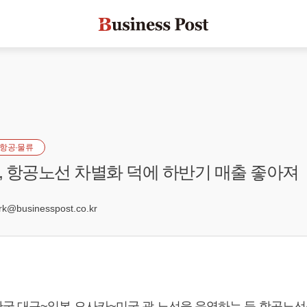
항공·물류
 항공노선 차별화 덕에 하반기 매출 좋아져
3
@businesspost.co.kr
국 대구~일본 오사카~미국 괌 노선을 운영하는 등 항공노선