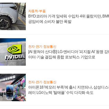
자동차·부품
BYD코리아 가격 앞세워 수입차 4위 올랐지만, B
공임비에 소비자 불만 폭발
전자·전기·정보통신
[AI 뭉쳐야 산다⑧] LG·엔비디아 '피지컬 AI' 동맹 
이터·기술 결집해 종합 로보틱스 기업으로
전자·전기·정보통신
아이폰18 '메모리 부족'에 출시 지연되나, 삼성디
레이 LG이노텍 '탈애플' 수익 다각화 속도