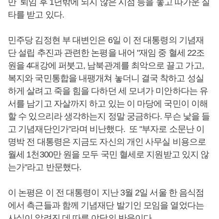
만 퇴임 후 1년밖에 되지 않은 시점 등을 놓고 따가운 질
타를 받고 있다.
민주당 김정현 부 대변인은 6일 이 전 대통령의 기념재
단 설립 추진과 관련한 논평을 내어 "재임 중 혈세 22조
원을 4대강에 퍼붓고, 남북관계를 최악으로 끌고 가고,
복지와 국민통합을 내팽개쳐 놓더니 결국 착하고 성실
하게 살려고 죽을 힘을 다하던 세 모녀가 미안하다는 유
서를 남기고 자살까지 하고 있는 이 마당에 국민이 이해
할 수 있으리라 생각하는지 정말 궁금하다. 무슨 낯을 들
고 기념재단인가"라며 비난했다. 또 "부자로 소문난 이
명박 전 대통령은 지금도 자신의 개인 사무실 비용으로
월세 1천300만 원을 모두 국민 혈세로 지원받고 있지 않
는가"라고 반문했다.
이 논평은 이 전 대통령이 지난 3월 2일 서울 한 음식점
에서 측근들과 함께 기념재단 발기인 모임을 열었다는
사실이 알려진 데 따른 야당의 반응이다.