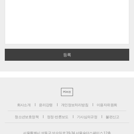
PC버전
회사소개
윤리강령
개인정보처리방침
이용자위원회
청소년보호정책
정정·반론보도
기사심의규정
불편신고
서울특별시 성동구 성수일로 39-34 서울숲더스페이스 12층