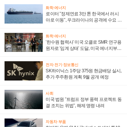
화학·에너지
로이터 "정제연료 3만 톤 한국에서 러시
아로 이동", 우크라이나의 공격에 수요 늘
어
화학·에너지
'한수원 협력사' 미국 오클로 SMR 연구용
원자로 '임계 상태' 도달, 미국 에너지부
"중요한 이정표"
전자·전기·정보통신
SK하이닉스 1주당 375원 현금배당 실시,
추가 주주환원 계획 9월 공개 예정
사회
미국 법원 "트럼프 정부 풍력 프로젝트 동
결 조치는 위법", 해제 명령 내려
자동차·부품