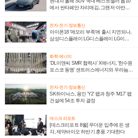
현대차 올해 SUV 국내 베스트셀러 톱10
에서 싼타페만 자리매김, 그랜저·아반떼
'세단 쌍끌이'로 내수 방어
전자·전기·정보통신
아이폰18 '메모리 부족'에 출시 지연되나,
삼성디스플레이 LG디스플레이 LG이노
텍 '탈애플' 수익 다각화 속도
화학·에너지
'DL이앤씨 SMR 협력사' X에너지, '한수원
포스코 동맹' 센트러스에너지와 우라늄
계약 체결
전자·전기·정보통신
SK하이닉스, 용인 'Y2' 팹과 청주 'M17' 팹
건설에 54조 투자 결정
데스크 리포트
[데스크리포트 8월] 무더운 입추에 든 생
각, 제약바이오 하반기 훈풍 기대한다