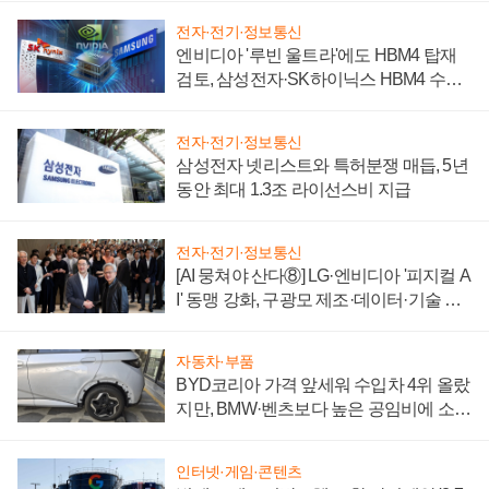
전자·전기·정보통신
엔비디아 '루빈 울트라'에도 HBM4 탑재
검토, 삼성전자·SK하이닉스 HBM4 수율
에 주도권 갈린다
전자·전기·정보통신
삼성전자 넷리스트와 특허분쟁 매듭, 5년
동안 최대 1.3조 라이선스비 지급
전자·전기·정보통신
[AI 뭉쳐야 산다⑧] LG·엔비디아 '피지컬 A
I' 동맹 강화, 구광모 제조·데이터·기술 결
집해 종합 로보틱스 기업으로
자동차·부품
BYD코리아 가격 앞세워 수입차 4위 올랐
지만, BMW·벤츠보다 높은 공임비에 소비
자 불만 폭발
인터넷·게임·콘텐츠