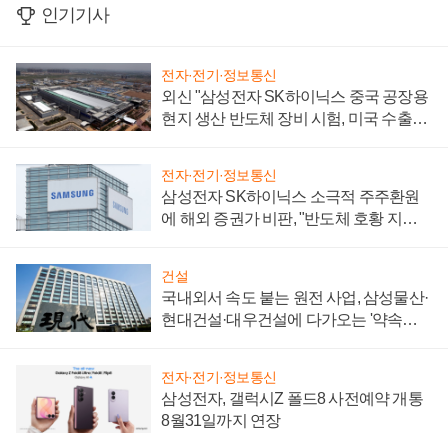
인기기사
전자·전기·정보통신
외신 "삼성전자 SK하이닉스 중국 공장용
현지 생산 반도체 장비 시험, 미국 수출통
제 대비"
전자·전기·정보통신
삼성전자 SK하이닉스 소극적 주주환원
에 해외 증권가 비판, "반도체 호황 지속
성 의문"
건설
국내외서 속도 붙는 원전 사업, 삼성물산·
현대건설·대우건설에 다가오는 '약속의
시간'
전자·전기·정보통신
삼성전자, 갤럭시Z 폴드8 사전예약 개통
8월31일까지 연장