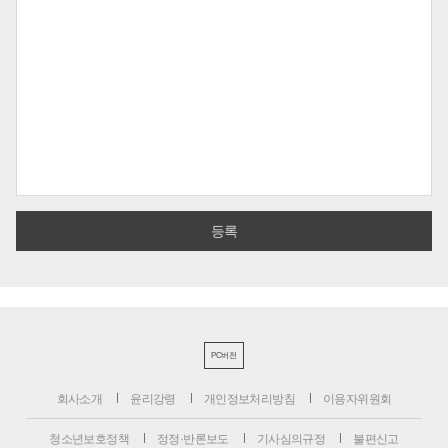
PC버전
회사소개
윤리강령
개인정보처리방침
이용자위원회
청소년보호정책
정정·반론보도
기사심의규정
불편신고