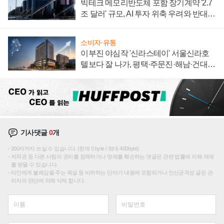
빅테크 메모리반도체 포함 장기계약 '2.7
조 달러' 규모, AI 투자 위축 우려와 반대
신호
소비자·유통
이부진 야심작 '신라스테이' 서울신라호
텔보다 잘 나가, 평택·주문진·해남·건대로
성장판 더 넓힌다
기사댓글
0
개
200자까지 쓰실 수 있습니다. (현재 0 byte / 최대 400byte)
저작권 등 다른 사람의 권리를 침해하거나 명예를 훼손하는 댓글은 관련 법률에 의해 제재
를 받을 수 있습니다.
타인에게 불쾌감을 주는 욕설 등 비하하는 단어가 내용에 포함되거나 인신공격성 글은 관
리자의 판단에 의해 삭제 합니다.