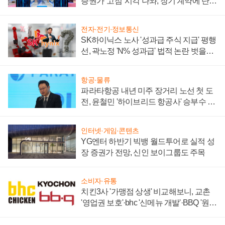
증권가 '고점' 시각 나와, 장기 계약에 단점
부각
전자·전기·정보통신
SK하이닉스 노사 '성과급 주식 지급' 평행
선, 곽노정 'N% 성과급' 법적 논란 벗을지
주목
항공·물류
파라타항공 내년 미주 장거리 노선 첫 도
전, 윤철민 '하이브리드 항공사' 승부수 통
할까
인터넷·게임·콘텐츠
YG엔터 하반기 빅뱅 월드투어로 실적 성
장 증권가 전망, 신인 보이그룹도 주목
소비자·유통
치킨3사 '가맹점 상생' 비교해보니, 교촌
'영업권 보호'·bhc '신메뉴 개발'·BBQ '원가
부담'