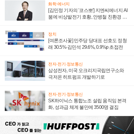
화학·에너지
[김민정 기자의 '코스뽀'] 지엔씨에너지 AI
붐에 비상발전기 호황, 안병철 친환경 에
너지 발전전문기업 향한다
정치
[여론조사꽃] 민주당 당대표 선호도 정청
래 30.5%·김민석 29.6%, 0.9%p 초접전
전자·전기·정보통신
삼성전자, 미국 오크리지국립연구소와
극저온 히트펌프 개발하기로
전자·전기·정보통신
SK하이닉스 통합노조 설립 움직임 본격
화, 성과급 체계 불만에 3500명 결집