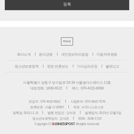
PC버전
회사소개
윤리강령
개인정보처리방침
이용자위원회
청소년보호정책
정정·반론보도
기사심의규정
불편신고
서울특별시 성동구 성수일로 39-34 서울숲더스페이스 12층
대표전화 : 1800-6522
팩스 : 070-4015-8658
편집국 : 070-4010-8512
사업본부 : 070-4010-7078
등록번호 : 서울 아 02897
제호 : 비즈니스포스트
등록일: 2013.11.13
발행·편집인 : 강석운
발행일자: 2013년 12월 2일
청소년보호책임자 : 강석운
ISSN : 2636-171X
Copyright ⓒ
B
USINESSPOST
. All rights reserved.