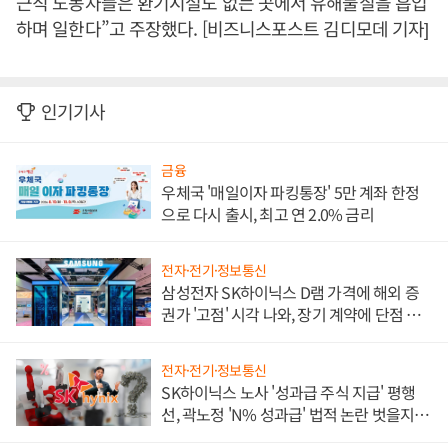
근직 노동자들은 환기시설도 없는 곳에서 유해물질을 흡입
하며 일한다”고 주장했다. [비즈니스포스트 김디모데 기자]
인기기사
금융
우체국 '매일이자 파킹통장' 5만 계좌 한정
으로 다시 출시, 최고 연 2.0% 금리
전자·전기·정보통신
삼성전자 SK하이닉스 D램 가격에 해외 증
권가 '고점' 시각 나와, 장기 계약에 단점 부
각
전자·전기·정보통신
SK하이닉스 노사 '성과급 주식 지급' 평행
선, 곽노정 'N% 성과급' 법적 논란 벗을지 주
목