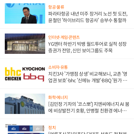
항공·물류
파라타항공 내년 미주 장거리 노선 첫 도전,
윤철민 '하이브리드 항공사' 승부수 통할까
인터넷·게임·콘텐츠
YG엔터 하반기 빅뱅 월드투어로 실적 성장
증권가 전망, 신인 보이그룹도 주목
소비자·유통
치킨3사 '가맹점 상생' 비교해보니, 교촌 '영
업권 보호'·bhc '신메뉴 개발'·BBQ '원가 부
담'
화학·에너지
[김민정 기자의 '코스뽀'] 지엔씨에너지 AI 붐
에 비상발전기 호황, 안병철 친환경 에너지
발전전문기업 향한다
정치
[여론조사꽃] 민주당 당대표 선호도 정청래